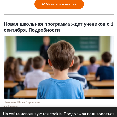
Читать полностью
Новая школьная программа ждет учеников с 1
сентября. Подробности
Школьники. Школа. Образование.
shedevrum.ai
8 августа 2026 в 17:05
На сайте используются cookie. Продолжая пользоваться