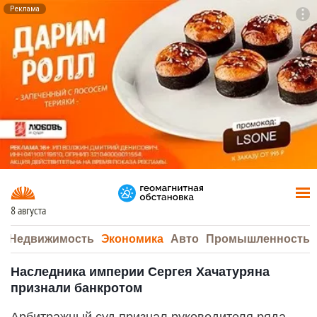
Реклама
To
F7
8 августа
а
Недвижимость
Экономика
Авто
Промышленность
Наследника империи Сергея Хачатуряна
признали банкротом
Арбитражный суд признал руководителя ряда