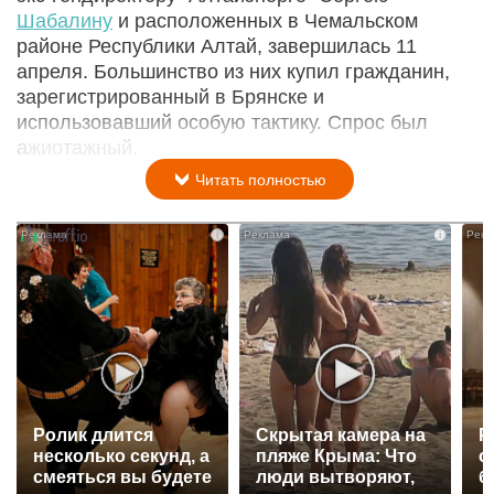
Шабалину
и расположенных в Чемальском
районе Республики Алтай, завершилась 11
апреля. Большинство из них купил гражданин,
зарегистрированный в Брянске и
использовавший особую тактику. Спрос был
ажиотажный.
Читать полностью
i
i
Ролик длится
Скрытая камера на
Р
несколько секунд, а
пляже Крыма: Что
с
смеяться вы будете
люди вытворяют,
б