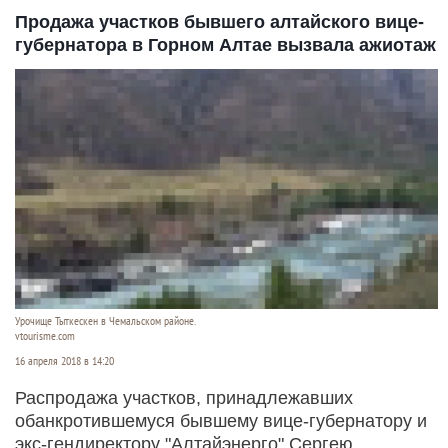
Продажа участков бывшего алтайского вице-
губернатора в Горном Алтае вызвала ажиотаж
Урочище Тыткескен в Чемальском районе.
vtourisme.com
16 апреля 2018 в 14:20
Распродажа участков, принадлежавших
обанкротившемуся бывшему вице-губернатору и
экс-гендиректору "Алтайэнерго" Сергею