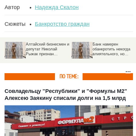
Автор
Надежда Скалон
Сюжеты
Банкротство граждан
Алтайский бизнесмен и
Банк намерен
депутат Николай
обанкротить некогда
Рыжак признан
влиятельного, но
банкротом спустя
умершего алтайского
шесть лет после
бизнесмена
смерти
ПО ТЕМЕ:
Совладельцу "Республики" и "Формулы М2"
Алексею Заякину списали долги на 1,5 млрд