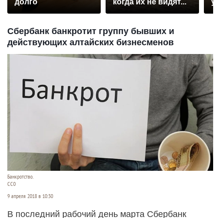
долго
когда их не видят...
у
Сбербанк банкротит группу бывших и
действующих алтайских бизнесменов
Банкротство.
СС0
9 апреля 2018 в 10:30
В последний рабочий день марта Сбербанк