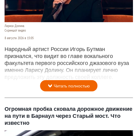
Лариса Долина.
Скриншот видео
8 августа 2026 в 15:05
Народный артист России Игорь Бутман
признался, что видит во главе вокального
факультета первого российского джазового вуза
именно Ларису Долину. Он планирует лично
предложить эту должность своей коллеге.
Читать полностью
Огромная пробка сковала дорожное движение
на пути в Барнаул через Старый мост. Что
известно