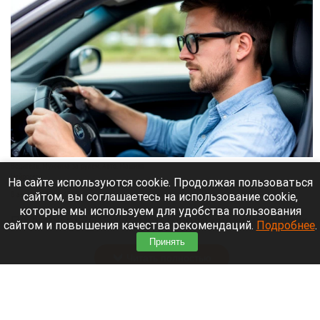
Водитель. Мужчина за рулем. Авто. Машина
Нейросети
На сайте используются cookie. Продолжая пользоваться
сайтом, вы соглашаетесь на использование cookie,
8 августа 2026 в 13:05
которые мы используем для удобства пользования
По данным 2GIS в самом городе сильных пробок
сайтом и повышения качества рекомендаций.
Подробнее
.
нет, но на въезде в город машины стоят.
Принять
Читать полностью
Уже больше полугода пытаются продать