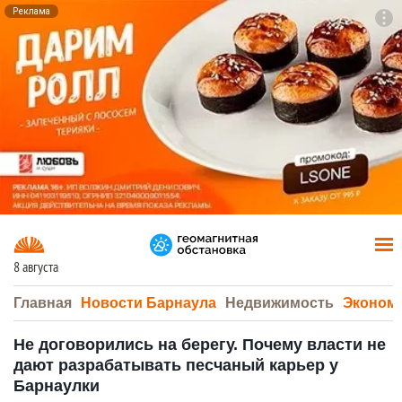
Реклама
To
F7
8 августа
Главная
Новости Барнаула
Недвижимость
Эконом
Не договорились на берегу. Почему власти не
дают разрабатывать песчаный карьер у
Барнаулки