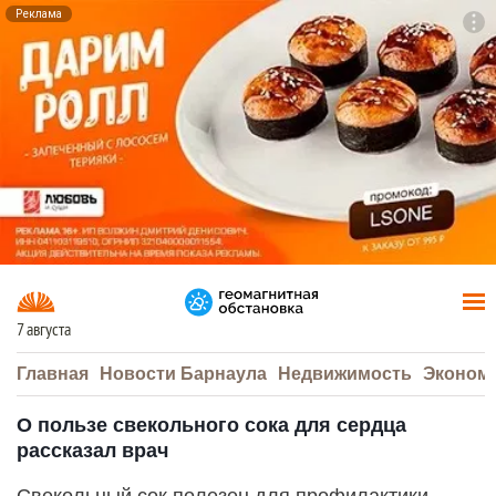
Реклама
To
F7
7 августа
Главная
Новости Барнаула
Недвижимость
Эконом
О пользе свекольного сока для сердца
рассказал врач
Свекольный сок полезен для профилактики