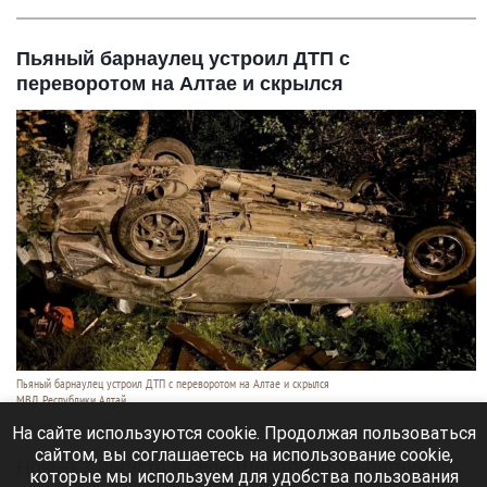
Пьяный барнаулец устроил ДТП с
переворотом на Алтае и скрылся
Пьяный барнаулец устроил ДТП с переворотом на Алтае и скрылся
МВД Республики Алтай
7 августа 2026 в 17:25
На сайте используются cookie. Продолжая пользоваться
сайтом, вы соглашаетесь на использование cookie,
Ночью 7 августа в селе Шебалино 39-летний
которые мы используем для удобства пользования