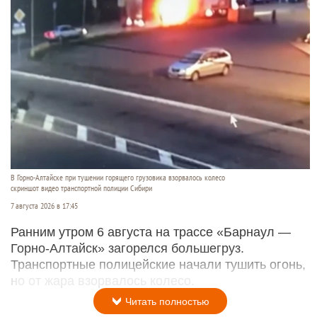
В Горно-Алтайске при тушении горящего грузовика взорвалось колесо
скриншот видео транспортной полиции Сибири
7 августа 2026 в 17:45
Ранним утром 6 августа на трассе «Барнаул —
Горно-Алтайск» загорелся большегруз.
Транспортные полицейские начали тушить огонь,
но от жара взорвалось колесо.
Читать полностью