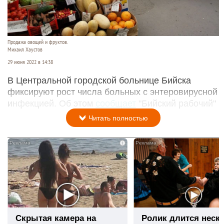
Продажа овощей и фруктов.
Михаил Хаустов
29 июня 2022 в 14:38
В Центральной городской больнице Бийска
фиксируют рост числа больных с энтеровирусной
инфекцией. Об этом
сообщает
"Бийский рабочий"
Читать полностью
i
Скрытая камера на
Ролик длится неск