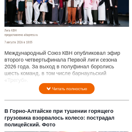
Лига КВН
предоставлено altapress.ru
7 августа 2026 в 18:05
Международный Союз КВН опубликовал эфир
второго четвертьфинала Первой лиги сезона
2026 года. За выход в полуфинал боролись
шесть команд, в том числе барнаульский
«Трегуб».
Читать полностью
В Горно-Алтайске при тушении горящего
грузовика взорвалось колесо: пострадал
полицейский. Фото