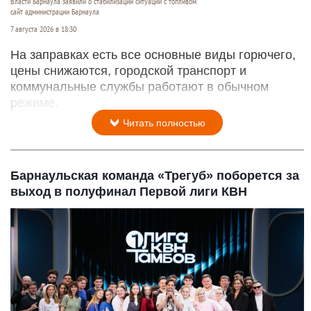
Власти Барнаула заявили о стабилизации ситуации с топливом
сайт администрации Барнаула
7 августа 2026 в 18:30
На заправках есть все основные виды горючего,
цены снижаются, городской транспорт и
коммунальные службы работают в обычном
режиме.
Читать полностью
Барнаульская команда «Трегуб» поборется за
выход в полуфинал Первой лиги КВН