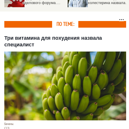
делового форума.
холестерина назвала
Народные комментарии
эксперт
ПО ТЕМЕ:
Три витамина для похудения назвала
специалист
Бананы.
CC0