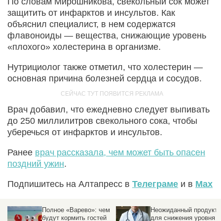
По словам Мирошникова, свекольный сок может
защитить от инфарктов и инсультов. Как
объяснил специалист, в нем содержатся
флавоноиды — вещества, снижающие уровень
«плохого» холестерина в организме.
Нутрициолог также отметил, что холестерин —
основная причина болезней сердца и сосудов.
Врач добавил, что ежедневно следует выпивать
до 250 миллилитров свекольного сока, чтобы
уберечься от инфарктов и инсультов.
Ранее
врач рассказала, чем может быть опасен
поздний ужин
.
Подпишитесь на Алтапресс в
Телеграме
и в
Max
я
Полное «Варево»: чем
Неожиданный продукт
будут кормить гостей
для снижения уровня