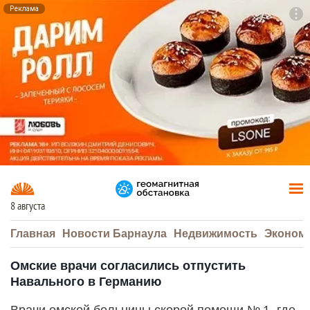
Реклама
To
F7
8 августа
Главная
Новости Барнаула
Недвижимость
Эконом
Омские врачи согласились отпустить
Навального в Германию
Врачи омской больницы скорой помощи № 1, где