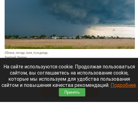
Облака, погода, поля, тучи,дождь.
Дмитрий Лямзин
8 августа 2026 в 08:05
На сайте используются cookie. Продолжая пользоваться
сайтом, вы соглашаетесь на использование cookie,
Синоптики
рассказали
о прогнозе погоды в
которые мы используем для удобства пользования
Алтайском крае и Барнауле на 8 августа.
сайтом и повышения качества рекомендаций.
Подробнее
.
Читать полностью
Принять
Новый мост через реку Пивоварку планируют
построить в Барнауле