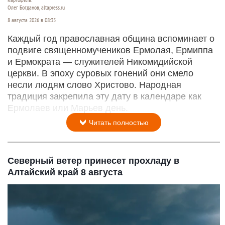
Олег Богданов, altapress.ru
8 августа 2026 в 08:35
Каждый год православная община вспоминает о
подвиге священномучеников Ермолая, Ермиппа
и Ермократа — служителей Никомидийской
церкви. В эпоху суровых гонений они смело
несли людям слово Христово. Народная
традиция закрепила эту дату в календаре как
Ермолаев или Марьев день.
Читать полностью
Северный ветер принесет прохладу в
Алтайский край 8 августа