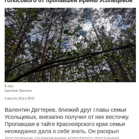
голосового от пропавшей Ирины Усольцевой
В лесу.
Анастасия Панченко
8 августа 2026 в 09:05
Валентин Дегтерев, близкий друг главы семьи
Усольцевых, внезапно получил от них весточку.
Пропавшая в тайге Красноярского края семья
неожиданно дала о себе знать. Он раскрыл
дословное содержание короткого послания,