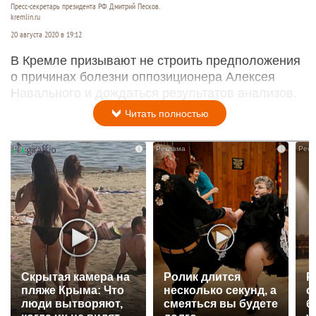
Пресс-секретарь президента РФ Дмитрий Песков.
kremlin.ru
20 августа 2020 в 19:12
В Кремле призывают не строить предположения
о причинах болезни оппозиционера Алексея
Навального и дождаться результатов анализов.
Читать полностью
i
i
Скрытая камера на
Ролик длится
Р
пляже Крыма: Что
несколько секунд, а
с
люди вытворяют,
смеяться вы будете
б