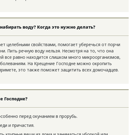
набирать воду? Когда это нужно делать?
ает целебными свойствами, помогает уберечься от порчи
зни. Пить речную воду нельзя. Несмотря на то, что она
ей все равно находится слишком много микроорганизмов,
аболеваниям. На Крещение Господне можно окропить
 примете, это также поможет защитить всех домочадцев.
е Господне?
особенно перед окунанием в прорубь.
еди и причастия.
ь крупные вещи из дома и заниматься уборкой или