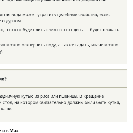
вятая вода может утратить целебные свойства, если,
е о дурном.
я, что кто будет лить слезы в этот день — будет плакать
 как можно осквернить воду, а также гадать, иначе можно
у.
ие?
здничную кутью из риса или пшеницы. В Крещение
й стол, на котором обязательно должны были быть кутья,
 каши.
е
и в
Max