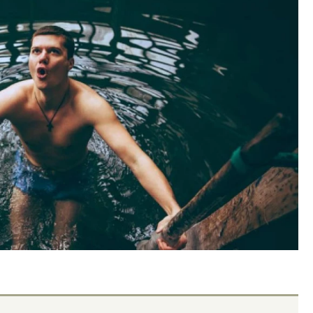
тектурный код начинается с
Ищем новые берега. Ген
ли. Мощение крупноформатными
«Жилищной инициативы»
тами становится новым
Гатилов — о том, как де
ндартом благоустройства
оставаться на плаву, ког
штормит
ОИТЕЛЬСТВО
СТРОИТЕЛЬСТВО