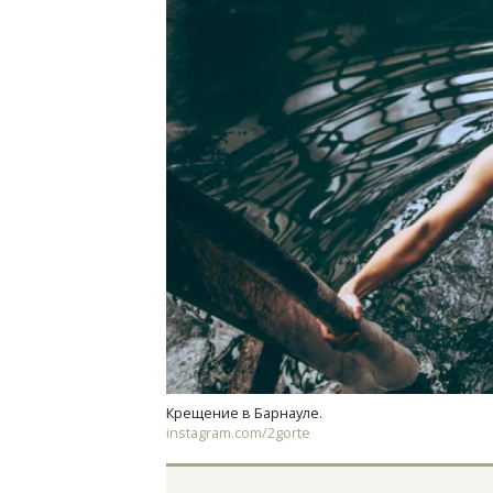
Смелость архитектурных идей.
Архи
Генеральный директор компании
зем
ЗИАС — об эстетике городов,
пли
трендах в фасадах и развитии рынка
ста
СТРОИТЕЛЬСТВО
СТР
Крещение в Барнауле.
instagram.com/2gorte