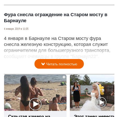
Фура снесла ограждение на Старом мосту в
Барнауле
4 января 2019 в 11:05
4 января в Барнауле на Старом мосту фура
снесла железную конструкцию, которая служит
ограничителем для большегрузного транспорта,
сообщают очевидцы в группе "Барнаул22".
Читать полностью
i
Скрытая камера на
Этот танец невесты