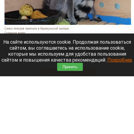
Самки лемуров приехали в барнаульский зоопарк.
Скриншот видео
7 августа 2026 в 16:15
На сайте используются cookie. Продолжая пользоваться
сайтом, вы соглашаетесь на использование cookie,
Сегодня, 7 августа, в барнаульский зоопарк
которые мы используем для удобства пользования
прибыли
две самки лемуров из Тульского
сайтом и повышения качества рекомендаций.
Подробнее
.
экзотариума.
Принять
Читать полностью
Обновили «хранительскую» инфраструктуру
Художественного музея в Барнауле