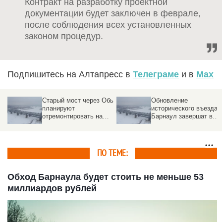
Контракт на разработку проектной
документации будет заключен в феврале,
после соблюдения всех установленных
законом процедур.
Подпишитесь на Алтапресс в
Телеграме
и в
Max
а
Старый мост через Обь
Обновление
и
планируют
исторического въезда 
отремонтировать на
Барнаул завершат в
два месяца раньше
2021 году
срока, а не к Новому
году
ПО ТЕМЕ:
Обход Барнаула будет стоить не меньше 53
миллиардов рублей