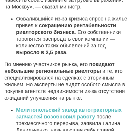
навесить собак, извините за грубые выражения,
на Москву», — сказал министр.
Обвалившийся из-за кризиса спрос на жилье
привел к
сокращению рентабельности
риелторского бизнеса
. Его собственники
торопятся распродать свои компании —
количество таких объявлений за год
выросло в 2,5 раза
.
По мнению участников рынка, его
покидают
небольшие региональные риелторы
и те, кто
специализировался на сделках с вторичным
жильем. Но эксперты не видят особого смысла в
покупке агентств недвижимости из-за отсутствия
ожиданий улучшения на рынке.
Мелитопольский завод автотракторных
запчастей возобновил работу
после
трехмесячного перерыва, заявила Галина
Данильченко, называющая себя главой