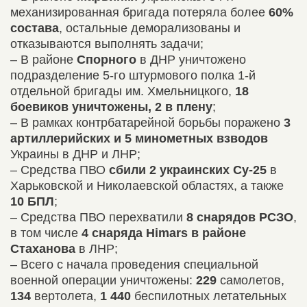
механизированная бригада потеряла более
60%
состава
, остальные деморализованы и
отказываются выполнять задачи;
– В районе
Спорного
в ДНР уничтожено
подразделение 5-го штурмового полка 1-й
отдельной бригады им. Хмельницкого,
18
боевиков уничтожены, 2 в плену
;
– В рамках контрбатарейной борьбы поражено
3
артиллерийских и 5 минометных взводов
Украины в ДНР и ЛНР;
– Средства ПВО
сбили 2 украинских Су-25
в
Харьковской и Николаевской областях, а также
10 БПЛ
;
– Средства ПВО перехватили
8 снарядов РСЗО
,
в том числе
4 снаряда Himars
в районе
Стаханова
в ЛНР;
– Всего с начала проведения специальной
военной операции уничтожены:
229
самолетов,
134
вертолета,
1 440
беспилотных летательных