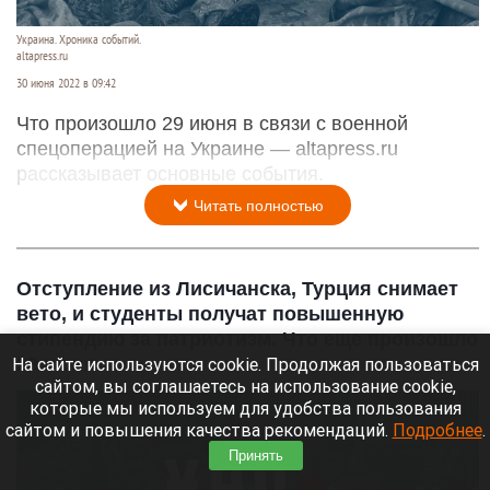
Украина. Хроника событий.
altapress.ru
30 июня 2022 в 09:42
Что произошло 29 июня в связи с военной
спецоперацией на Украине — altapress.ru
рассказывает основные события.
Читать полностью
Отступление из Лисичанска, Турция снимает
вето, и студенты получат повышенную
стипендию за патриотизм. Что еще произошло
На сайте используются cookie. Продолжая пользоваться
28 июня
сайтом, вы соглашаетесь на использование cookie,
которые мы используем для удобства пользования
сайтом и повышения качества рекомендаций.
Подробнее
.
Принять