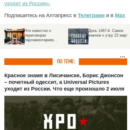
уходит из России».
Подпишитесь на Алтапресс в
Телеграме
и в
Max
День 1487-й. Самое
День 1473-й. Самое
важное к утру 22 марта
важное к утру 8 марта
ое
ПО ТЕМЕ:
Красное знамя в Лисичанске, Борис Джонсон
– почетный одессит, а Universal Pictures
уходит из России. Что еще произошло 2 июля