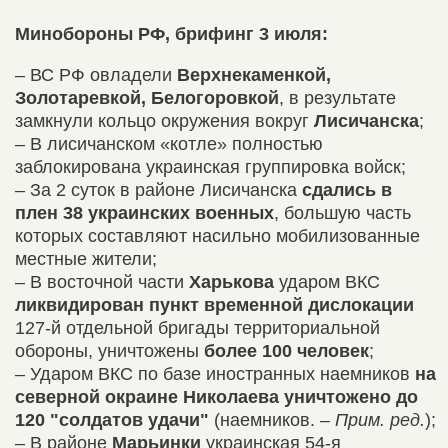
Минобороны РФ, брифинг 3 июля:
– ВС РФ овладели
Верхнекаменкой,
Золотаревкой, Белогоровкой
, в результате
замкнули кольцо окружения вокруг
Лисичанска
;
– В лисичанском «котле» полностью
заблокирована украинская группировка войск;
– За 2 суток в районе Лисичанска
сдались в
плен 38 украинских военных
, большую часть
которых составляют насильно мобилизованные
местные жители;
– В восточной части
Харькова
ударом ВКС
ликвидирован пункт временной дислокации
127-й отдельной бригады территориальной
обороны, уничтожены
более 100 человек
;
– Ударом ВКС по базе иностранных наемников
на
северной окраине Николаева уничтожено до
120 "солдатов удачи"
(наемников. –
Прим. ред.
);
– В районе
Марьинки
украинская 54-я