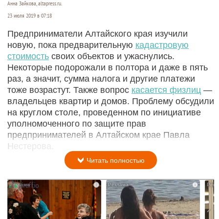
Анна Зайкова, altapress.ru.
23 июля 2019 в 07:18
Предприниматели Алтайского края изучили
новую, пока предварительную
кадастровую
стоимость
своих объектов и ужаснулись.
Некоторые подорожали в полтора и даже в пять
раз, а значит, сумма налога и другие платежи
тоже возрастут. Также вопрос
касается физлиц
—
владельцев квартир и домов. Проблему обсудили
на круглом столе, проведенном по инициативе
уполномоченного по защите прав
предпринимателей в Алтайском крае Павла
Нестерова.
Читать полностью
i
i