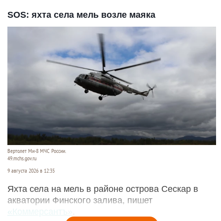
SOS: яхта села мель возле маяка
Вертолет Ми-8 МЧС России.
49.mchs.gov.ru
9 августа 2026 в 12:35
Яхта села на мель в районе острова Сескар в
акватории Финского залива, пишет
«Коммерсантъ»
.