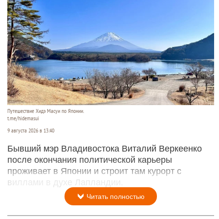
Путешествие Хидэ Масуи по Японии.
t.me/hidemasui
9 августа 2026 в 13:40
Бывший мэр Владивостока Виталий Веркеенко
после окончания политической карьеры
проживает в Японии и строит там курорт с
виллами в духе Лапландии.
Читать полностью