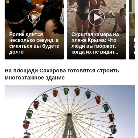
Ролик длится
Скрытая камера на
несколько секунд, а
пляже Крыма: Что
Р
смеяться вы будете
люди вытворяют,
б
долго
когда их не видят...
д
На площади Сахарова готовятся строить
многоэтажное здание