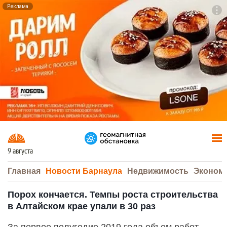
Реклама
To
F7
9 августа
Главная
Новости Барнаула
Недвижимость
Эконом
Порох кончается. Темпы роста строительства
в Алтайском крае упали в 30 раз
За первое полугодие 2019 года объем работ,