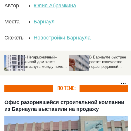
Автор
Юлия Абрамкина
Места
Барнаул
Сюжеты
Новостройки Барнаула
«Негармоничный»
В Барнауле быстрее
жилой дом хотят
растет количество
втиснуть между полем
нераспроданной
и другими постройками
«вторички», чем в
других крупных
городах России
ПО ТЕМЕ:
Офис разорившейся строительной компании
из Барнаула выставили на продажу