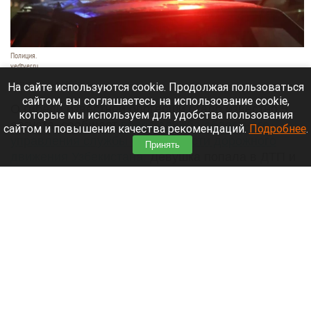
Полиция.
vedtver.ru
7 августа 2026 в 14:00
На сайте используются cookie. Продолжая пользоваться
сайтом, вы соглашаетесь на использование cookie,
О гибели известной блогерши стало известно 5
которые мы используем для удобства пользования
августа, сообщает
пресс-служба областного
сайтом и повышения качества рекомендаций.
Подробнее
.
управления службы безопасности дорожного
Принять
движения Узбекистана.
Девушка попала в ДТП и
получила тяжелые травмы, несовместимые с
жизнью.
Читать полностью
Раскрыли тайны многомиллионного
наследства пропавшего в Сибири Усольцева