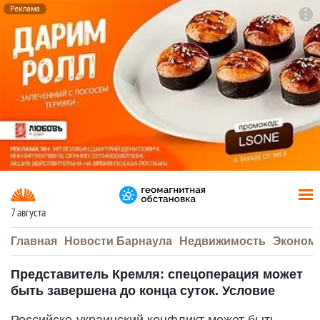
Реклама
To
F7
7 августа
Главная
Новости Барнаула
Недвижимость
Эконом
Представитель Кремля: спецоперация может
быть завершена до конца суток. Условие
Российско-украинский конфликт может быть