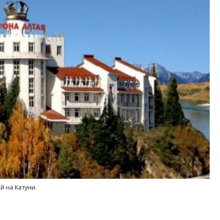
Архитектурный код начин
земли. Мощение крупно
плитами становится нов
стандартом благоустрой
СТРОИТЕЛЬСТВО
й на Катуни.