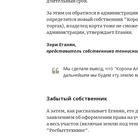
длительный срок.
За этим он обратился в администрацию
определится новый собственник "Корон
торгах), владелец корта тоже не смож
администрации, утверждает Еганян.
Зори Еганян,
представитель собственника теннисног
Мы сделали вывод, что "Корона Ал
дальнейшем мы будем эту землю м
Забытый собственник
А затем, как рассказывает Еганян, его
заявлением об оформлении права на уч
а весь участок (включая землю под те
"Росбыттехнике".