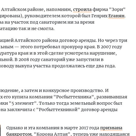
в Алтайском районе, напомним,
строила
фирма "Зори"
идирована), руководителем которой был Генрих
Еганян
.
а на участок под санаторием ни за время
уатацию так и не смогла.
рацией Алтайского района договор аренды. Но через три
льным — этого потребовал прокурор края. В 2007 году
ратура края и в этой сделке усмотрела нарушение,
льной. В 2008 году санаторий уже запустили в
поводу выкупа участка продолжались еще два года.
блюдение, а затем и конкурсное производство. И
ах его купила компания "Росбыттехника", развивавшая
ики "5 элемент". Только тогда земельный вопрос был
она заключила с "Росбыттехникой" договор аренды
Однако и эта компания в марте 2017 года
признана
банкротом
. "Корона Алтая", теперь уже находящаяся