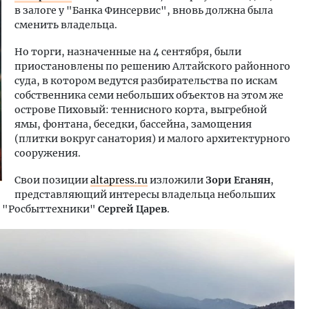
в залоге у "Банка Финсервис", вновь должна была
сменить владельца.
Но торги, назначенные на 4 сентября, были
приостановлены по решению Алтайского районного
суда, в котором ведутся разбирательства по искам
собственника семи небольших объектов на этом же
острове Пиховый: теннисного корта, выгребной
ямы, фонтана, беседки, бассейна, замощения
(плитки вокруг санатория) и малого архитектурного
сооружения.
Свои позиции
altapress.ru
изложили
Зори Еганян
,
представляющий интересы владельца небольших
й "Росбыттехники"
Сергей Царев
.