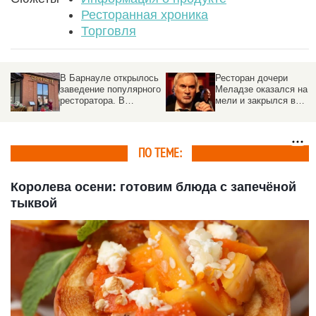
Ресторанная хроника
Торговля
ь
Ресторан дочери
«Сыроварню» от
го
Меладзе оказался на
известного по всему
мели и закрылся в
миру ресторатора
и
столице
откроют в Барнауле
ПО ТЕМЕ:
Королева осени: готовим блюда с запечёной
тыквой