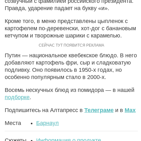
созвучный с фамилией российского президента.
Правда, ударение падает на букву «и».
Кроме того, в меню представлены цыпленок с
картофелем по-деревенски, хот-дог с банановым
кетчупом и творожные шарики с карамелью.
Путин — национальное квебекское блюдо. В него
добавляют картофель фри, сыр и сладковатую
подливку. Оно появилось в 1950-х годах, но
особенно популярным стало в 2000-х.
Восемь нескучных блюд из помидора — в нашей
подборке
.
Подпишитесь на Алтапресс в
Телеграме
и в
Max
Места
Барнаул
Сюжеты
Информация о продукте