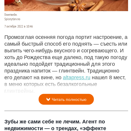
Глинтвейн.
Spisnytlev.no
7 октября 2022 в 10:46
Промозглая осенняя погода портит настроение, а
самый быстрый способ его поднять — съесть или
выпить чего-нибудь вкусного и согревающего. И
хоть до Рождества еще далеко, под такую погоду
идеально подойдет традиционный для этого
праздника напиток — глинтвейн. Традиционно
его делают на вине, но
altapress.ru
нашел 8 мест,
в меню которых есть безалкогольные
глинтвейны.
Читать полностью
Зубы же сами себе не лечим. Агент по
недвижимости — о трендах, «эффекте