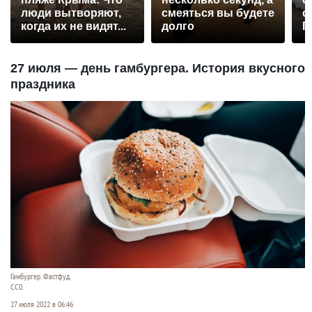
люди вытворяют,
смеяться вы будете
с
когда их не видят...
долго
П
р
27 июля — день гамбургера. История вкусного
праздника
Гамбургер. Фастфуд.
CC0.
27 июля 2022 в 06:46