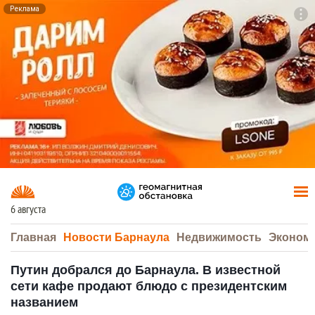
Реклама
To
F7
6 августа
Главная
Новости Барнаула
Недвижимость
Эконом
Путин добрался до Барнаула. В известной
сети кафе продают блюдо с президентским
названием