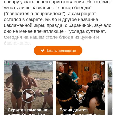
повару узнать рецепт приготовления. Но тот смог
узнать лишь название - "хюнкар беенди"
("повелителю понравилось"), а сам рецепт
остался в секрете. Было и другое название
баклажанной икры, правда, с бараниной, звучало
оно не менее впечатляюще - "услада султана".
Сегодня на нашем столе блюда из цукини и
баклажанов.
Читать полностью
i
i
Скрытая камера на
Ролик длится
Э
пляже Крыма: Что
несколько секунд, а
о