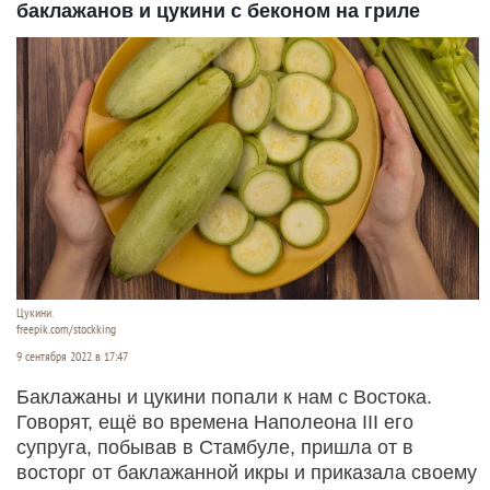
баклажанов и цукини с беконом на гриле
Цукини.
freepik.com/stockking
9 сентября 2022 в 17:47
Баклажаны и цукини попали к нам с Востока.
Говорят, ещё во времена Наполеона III его
супруга, побывав в Стамбуле, пришла от в
восторг от баклажанной икры и приказала своему