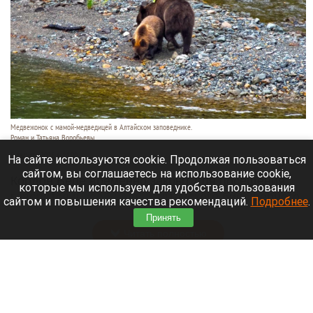
Медвежонок с мамой-медведицей в Алтайском заповеднике.
Роман и Татьяна Воробьевы
5 августа 2026 в 14:00
На сайте используются cookie. Продолжая пользоваться
сайтом, вы соглашаетесь на использование cookie,
Кордон Беле временно закрыт для посещения,
которые мы используем для удобства пользования
говорится в
сообщении
Алтайского биосферного
сайтом и повышения качества рекомендаций.
Подробнее
.
заповедника.
Принять
Читать полностью
Непредсказуемые гости. Кто сейчас ездит в
санатории Белокурихи, и как проходит летний