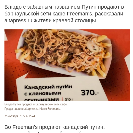
Блюдо с забавным названием Путин продают в
барнаульской сети кафе Freeman’s, рассказали
altapress.ru жители краевой столицы.
Блюдо Путин продают в барнаульской сети кафе.
Предоставлено altapress.ru. Меню Freeman's.
25 октября 2022 в 15:44
Во Freeman’s продают канадский путин,