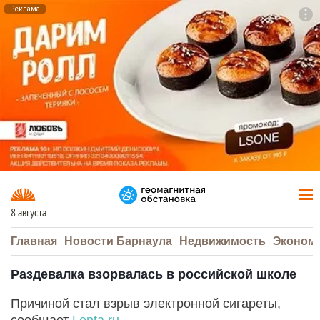
Реклама
To
F7
8 августа
Главная
Новости Барнаула
Недвижимость
Эконом
Раздевалка взорвалась в российской школе
Причиной стал взрыв электронной сигареты,
сообщает
Lenta.ru
.