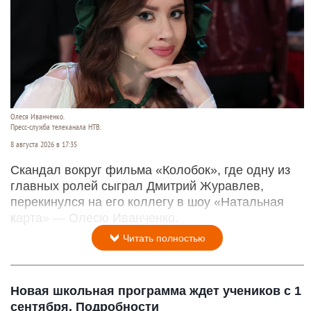
Олеся Иванченко.
Пресс-служба телеканала НТВ.
8 августа 2026 в 17:35
Скандал вокруг фильма «Колобок», где одну из
главных ролей сыграл Дмитрий Журавлев,
перекинулся на его коллегу в шоу «Натальная
карта» — Олесю Иванченко.
Читать полностью
Новая школьная программа ждет учеников с 1
сентября. Подробности