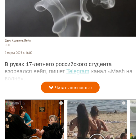
Дым. Курение. Вейп.
СС0.
2 марта 2023 в 16:02
В руках 17-летнего российского студента
взорвался вейп, пишет
Telegram
-канал «Mash на
волне».
Читать полностью
i
i