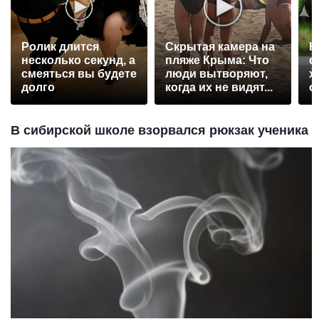
Ролик длится
Скрытая камера на
Н
несколько секунд, а
пляже Крыма: Что
о
смеяться вы будете
люди вытворяют,
х
долго
когда их не видят...
о
с
В сибирской школе взорвался рюкзак ученика