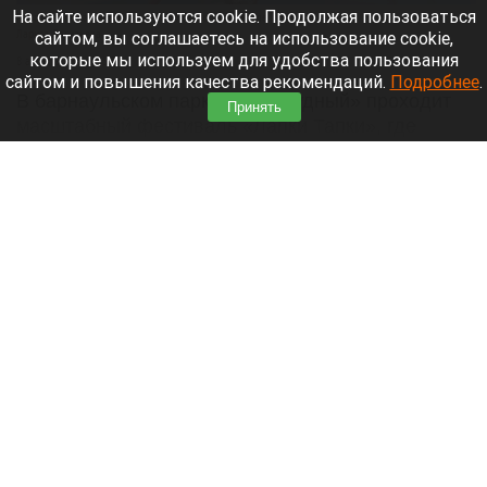
На сайте используются cookie. Продолжая пользоваться
Парад корги на фестивале «Лапки Тапки» в Барнауле.
Лариса Васильева
сайтом, вы соглашаетесь на использование cookie,
которые мы используем для удобства пользования
8 августа 2026 в 15:35
сайтом и повышения качества рекомендаций.
Подробнее
.
В барнаульском парке «Изумрудный» проходит
Принять
масштабный фестиваль «Лапки Тапки», где
собрались все собачники города.
Читать полностью
Педофил убеждал россиянок умалчивать о
его приставаниях к их детям