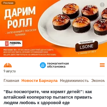
Реклама
To
F7
9 августа
Главная
Новости Барнаула
Недвижимость
Эконом
"Вы посмотрите, чем кормят детей!": как
алтайский кооператор пытается привить
людям любовь к здоровой еде