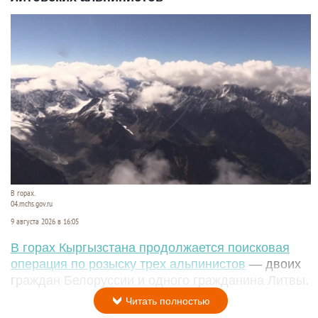
В горах.
04.mchs.gov.ru
9 августа 2026 в 16:05
В горах Кыргызстана продолжается поисковая
операция по розыску трех альпинистов
— двоих
граждан Белоруссии и одного гражданина Литвы.
Читать полностью