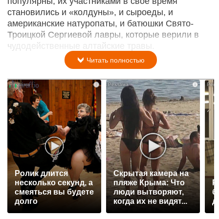
популярны, их участниками в свое время
становились и «колдуны», и сыроеды, и
американские натуропаты, и батюшки Свято-
Троицкой Сергиевой лавры, которые верили в
чудодейственные алтайские травы.
Читать полностью
i
i
Ролик длится
Скрытая камера на
несколько секунд, а
пляже Крыма: Что
Р
смеяться вы будете
люди вытворяют,
б
долго
когда их не видят...
д