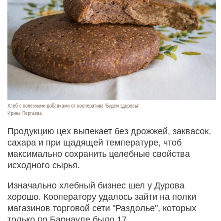
Хлеб с полезными добавками от кооператива "Будем здоровы"
Ирина Пергаева
Продукцию цех выпекает без дрожжей, заквасок,
сахара и при щадящей температуре, чтоб
максимально сохранить целебные свойства
исходного сырья.
Изначально хлебный бизнес шел у Дурова
хорошо. Кооператору удалось зайти на полки
магазинов торговой сети "Раздолье", которых
только по Барнауле было 17.