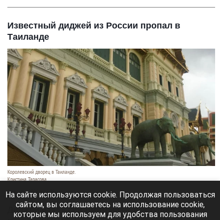
Известный диджей из России пропал в
Таиланде
Королевский дворец в Таиланде.
Кристина Тарасова
9 августа 2026 в 15:35
На сайте используются cookie. Продолжая пользоваться
сайтом, вы соглашаетесь на использование cookie,
Диджей из России Дмитрий — выступает под
которые мы используем для удобства пользования