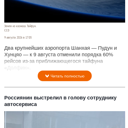
Земля из космоса. Тайфун.
СС0
9 августа 2026 в 17:05
Два крупнейших аэропорта Шанхая — Пудун и
Хунцяо — к 9 августа отменили порядка 60%
рейсов из-за приближающегося тайфуна
«Долфин».
Читать полностью
Россиянин выстрелил в голову сотруднику
автосервиса