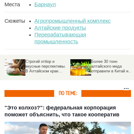
Места
Барнаул
Сюжеты
Агропромышленный комплекс
Алтайские продукты
Перерабатывающая
промышленность
Более 30 тонн
Стало известно, кто
алтайского меда
возглавил рейтинг
отправили в Китай и
самой любимой рыбы у
а
Польшу
россиян
ПО ТЕМЕ:
"Это колхоз?": федеральная корпорация
поможет объяснить, что такое кооператив