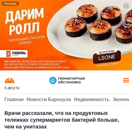
Реклама
To
F7
6 августа
Главная
Новости Барнаула
Недвижимость
Эконом
Врачи рассказали, что на продуктовых
тележках супермаркетов бактерий больше,
чем на унитазах