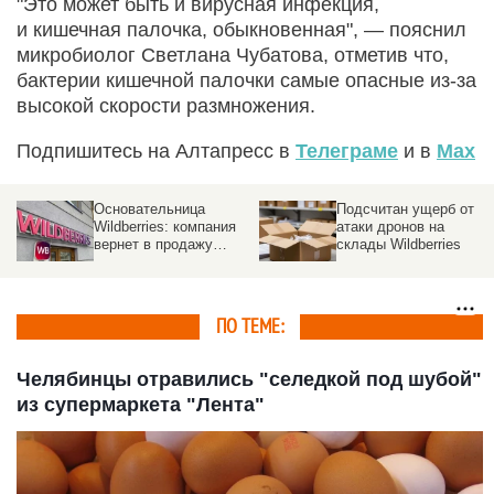
"Это может быть и вирусная инфекция,
и кишечная палочка, обыкновенная", — пояснил
микробиолог Светлана Чубатова, отметив что,
бактерии кишечной палочки самые опасные из-за
высокой скорости размножения.
Подпишитесь на Алтапресс в
Телеграме
и в
Max
Основательница
Подсчитан ущерб от
Wildberries: компания
атаки дронов на
вернет в продажу
склады Wildberries
товары со склада в
Котовске
ПО ТЕМЕ:
Челябинцы отравились "селедкой под шубой"
из супермаркета "Лента"