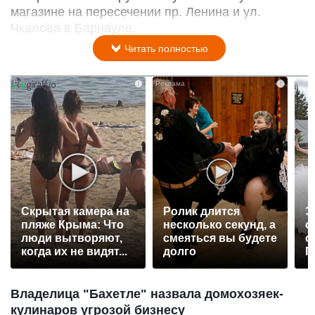
магазине на пересечении пр. Ленина и ул.
Чкалова в Барнауле.
Читать полностью
i
i
Скрытая камера на
Ролик длится
Э
пляже Крыма: Что
несколько секунд, а
о
люди вытворяют,
смеяться вы будете
с
когда их не видят...
долго
П
р
Владелица "Бахетле" назвала домохозяек-
кулинаров угрозой бизнесу