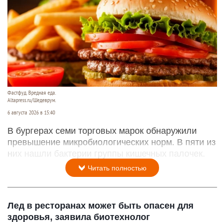
Фастфуд. Вредная еда.
Altapress.ru/Шедеврум.
6 августа 2026 в 15:40
В бургерах семи торговых марок обнаружили
превышение микробиологических норм. В пяти из
них нашли бактерии группы кишечных палочек.
Читать полностью
Лед в ресторанах может быть опасен для
здоровья, заявила биотехнолог