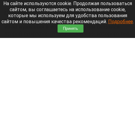
6 августа 2026 в 15:00
На сайте используются cookie. Продолжая пользоваться
сайтом, вы соглашаетесь на использование cookie,
Пользовательница популярной социальной сети
которые мы используем для удобства пользования
рассказала, как случайно раскрыла тайну мужа
сайтом и повышения качества рекомендаций.
Подробнее
.
из-за жужжания в его сумке. Внутри оказался
Принять
второй смартфон, о существовании которого она
не подозревала. Об этом
сообщает
«Лента.ру».
Читать полностью
Китай ограничил экспорт компонентов и
технологий для БПЛА