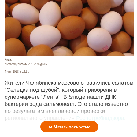
Яйца.
flickr.com/photos/53255320@N07
7 мая 2018 в 18:11
Жители Челябинска массово отравились салатом
"Селедка под шубой", который приобрели в
супермаркете "Лента". В блюде нашли ДНК
бактерий рода сальмонелл. Это стало известно
по результатам внеплановой проверки
регионального управления
Роспотребнадзора
.
Читать полностью