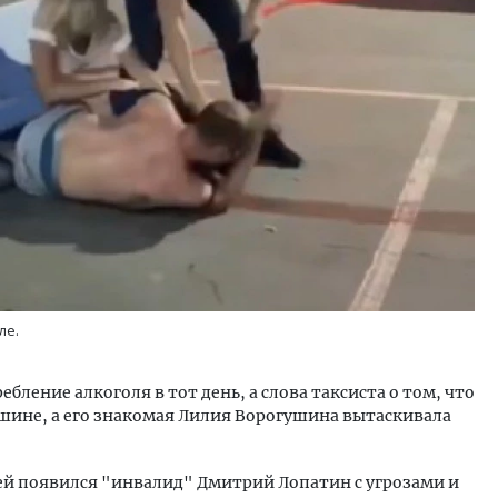
Двухуровневые номера и в
Каким будет новый бутик
«Белкур» в Белокурихе
ДОМА И КВАРТИРЫ
ле.
бление алкоголя в тот день, а слова таксиста о том, что
шине, а его знакомая Лилия Ворогушина вытаскивала
ией появился "инвалид" Дмитрий Лопатин с угрозами и