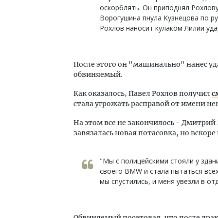
оскорблять. Он приподнял Рохлову
Ворогушина пнула Кузнецова по ру
Рохлов наносит кулаком Лилии уда
После этого он "машинально" нанес уд
обвиняемый.
Как оказалось, Павел Рохлов получил
с
стала угрожать расправой от имени н
На этом все не закончилось - Дмитрий
завязалась новая потасовка, но вскоре
"Мы с полицейскими стояли у здан
своего BMW и стала пытаться всех
мы спустились, и меня увезли в отд
Обвиняемый посетовал, что после драк