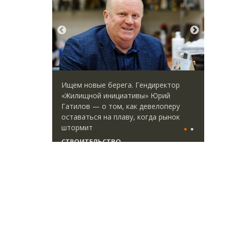
ид на горы.
Ищем новые берега. Гендиректор
Дву
-отель
«Жилищной инициативы» Юрий
Как
Гатилов — о том, как девелоперу
«Бе
оставаться на плаву, когда рынок
штормит
ДОМ
СТРОИТЕЛЬСТВО