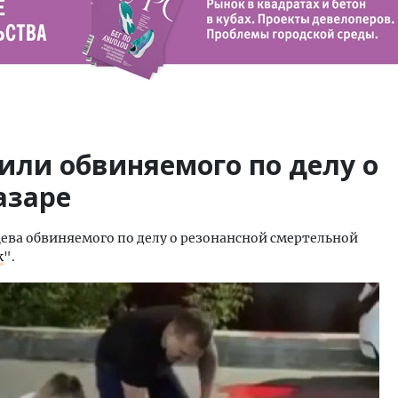
или обвиняемого по делу о
азаре
цева обвиняемого по делу о резонансной смертельной
к
".