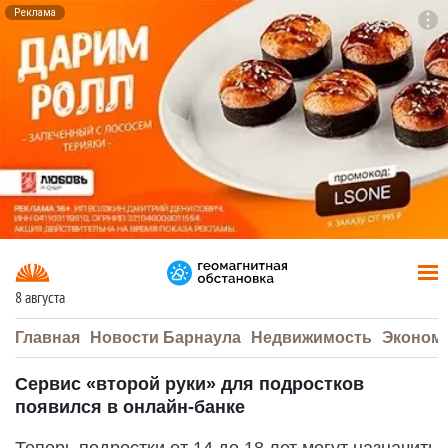
Реклама
To
F7
8 августа
Главная
Новости Барнаула
Недвижимость
Эконом
Сервис «второй руки» для подростков
появился в онлайн-банке
Теперь подростки от 14 до 18 лет могут назначить