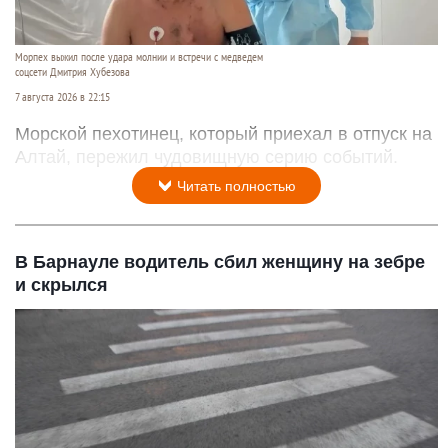
Морпех выжил после удара молнии и встречи с медведем
соцсети Дмитрия Хубезова
7 августа 2026 в 22:15
Морской пехотинец, который приехал в отпуск на
Алтай, пережил чудовищную серию событий.
Читать полностью
В Барнауле водитель сбил женщину на зебре
и скрылся