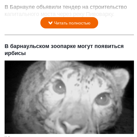
В Барнауле объявили тендер на строительство
капитального моста через реку Пивоварку.
Читать полностью
В барнаульском зоопарке могут появиться
ирбисы