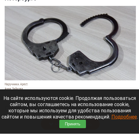
Наручники. Арест.
Анна Зайкова
7 августа 2026 в 21:12
На сайте используются cookie. Продолжая пользоваться
сайтом, вы соглашаетесь на использование cookie,
Приморский районный суд Санкт-Петербурга
которые мы используем для удобства пользования
заочно заключил Лидию Невзорову* под стражу.
сайтом и повышения качества рекомендаций.
Подробнее
.
Читать полностью
Принять