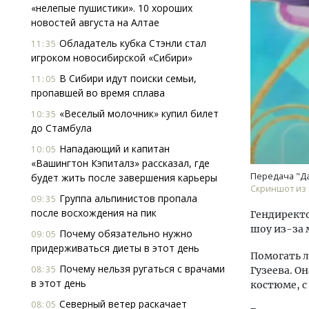
«нелепые пушистики». 10 хороших
новостей августа на Алтае
Обладатель кубка Стэнли стал
11:35
игроком новосибирской «Сибири»
В Сибири идут поиски семьи,
11:05
пропавшей во время сплава
«Веселый молочник» купил билет
10:35
Ище
до Стамбула
«Жи
Гати
Нападающий и капитан
10:05
оста
«Вашингтон Кэпиталз» рассказал, где
што
Передача "Д
будет жить после завершения карьеры
Скриншот из
СТР
Группа альпинистов пропала
09:35
после восхождения на пик
Гендиректо
шоу из-за 
Почему обязательно нужно
09:05
придерживаться диеты в этот день
Помогать л
Почему нельзя ругаться с врачами
08:35
Гузеева. О
в этот день
костюме, 
Северный ветер раскачает
08:05