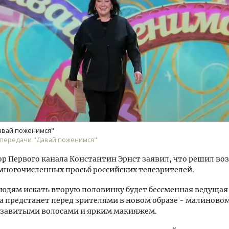
м новые берега. Гендиректор
Двухуровневые номера и в
лищной инициативы» Юрий
Каким будет новый бутик
лов — о том, как девелоперу
«Белкур» в Белокурихе
ваться на плаву, когда рынок
рмит
авай поженимся"
ДОМА И КВАРТИРЫ
 передачи "Давай поженимся"
ОИТЕЛЬСТВО
р Первого канала Константин Эрнст заявил, что решил во
многочисленных просьб российских телезрителей.
юдям искать вторую половинку будет бессменная ведущая
на предстанет перед зрителями в новом образе - малинов
с завитыми волосами и ярким макияжем.