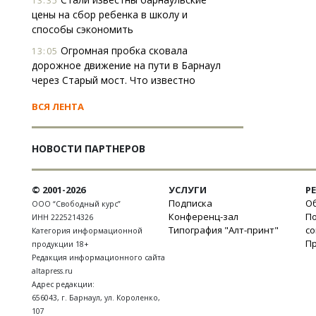
13:35
цены на сбор ребенка в школу и
способы сэкономить
Огромная пробка сковала
13:05
дорожное движение на пути в Барнаул
через Старый мост. Что известно
ВСЯ ЛЕНТА
НОВОСТИ ПАРТНЕРОВ
© 2001-2026
УСЛУГИ
Р
Подписка
Об
ООО “Свободный курс”
Конференц-зал
П
ИНН 2225214326
Типография "Алт-принт"
с
Категория информационной
П
продукции 18+
Редакция информационного сайта
altapress.ru
Адрес редакции:
656043
,
г. Барнаул
,
ул. Короленко,
107