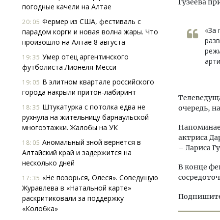
Гузеева пр
погодные качели на Алтае
Фермер из США, фестиваль с
20:05
«За 
парадом корги и новая волна жары. Что
разв
произошло на Алтае 8 августа
режи
Умер отец аргентинского
19:35
арти
футболиста Лионеля Месси
В элитном квартале российского
19:05
города накрыли притон-лабиринт
Телеведуща
Штукатурка с потолка едва не
18:35
очередь, н
рухнула на жительницу барнаульской
многоэтажки. Жалобы на УК
Напоминаем
актриса Да
Аномальный зной вернется в
18:05
– Лариса Г
Алтайский край и задержится на
несколько дней
В конце фе
«Не позорься, Олеся». Соведущую
сосредоточ
17:35
Журавлева в «Натальной карте»
Подпишитес
раскритиковали за поддержку
«Колобка»