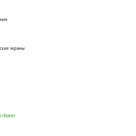
ения
йские экраны
l+Enter