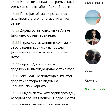
Новая школьная программа ждет
17:05
СМОТРИТЕ
учеников с 1 сентября. Подробности
Педофил убеждал россиянок
16:35
умалчивать о его приставаниях к их
детям
Директор автошколы на Алтае
16:05
фиктивно обучал водителей
Парад корги, шпицы в коляске и
15:35
бесстрашный кролик: как прошел
фестиваль «Лапки-тапки» в Барнауле.
Фото
Ларисе Долиной хотят
15:05
предложить высокую должность в вузе
Сюжет:
Уже больше полугода пытаются
14:35
Сюжет:
продать ресторан с видом на
барнаульский «Арбат»
Чтобы сооб
Выделили три категории граждан,
14:05
которым повысят пенсии. Подробности
Стали известны барнаульские