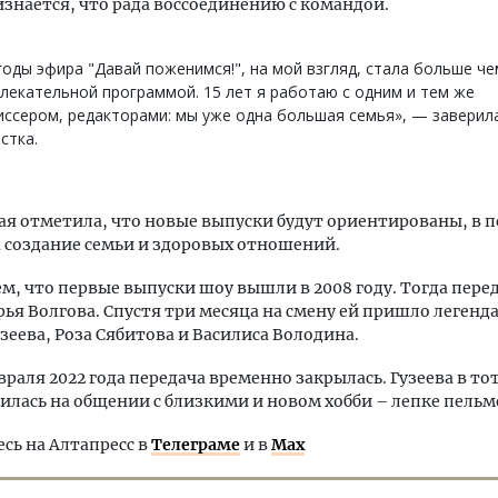
изнается, что рада воссоединению с командой.
годы эфира "Давай поженимся!", на мой взгляд, стала больше ч
лекательной программой. 15 лет я работаю с одним и тем же
ссером, редакторами: мы уже одна большая семья», — заверил
стка.
я отметила, что новые выпуски будут ориентированы, в 
а создание семьи и здоровых отношений.
, что первые выпуски шоу вышли в 2008 году. Тогда перед
рья Волгова. Спустя три месяца на смену ей пришло легенд
узеева, Роза Сябитова и Василиса Володина.
враля 2022 года передача временно закрылась. Гузеева в т
илась на общении с близкими и новом хобби – лепке пельм
ь на Алтапресс в
Телеграме
и в
Max