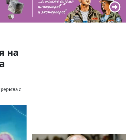
я на
а
ерерыва с