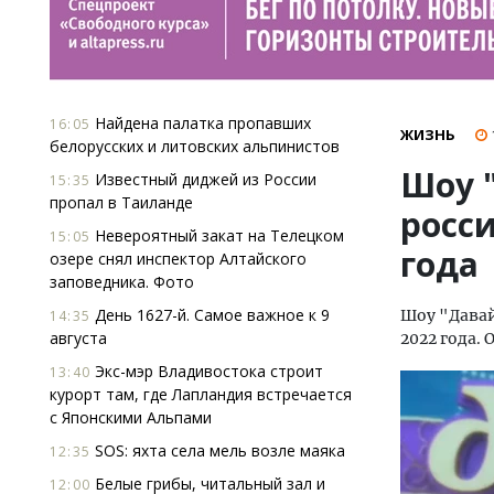
Найдена палатка пропавших
16:05
ЖИЗНЬ
белорусских и литовских альпинистов
Шоу 
Известный диджей из России
15:35
пропал в Таиланде
росс
Невероятный закат на Телецком
15:05
года
озере снял инспектор Алтайского
заповедника. Фото
День 1627-й. Самое важное к 9
Шоу "Давай
14:35
августа
2022 года.
Экс-мэр Владивостока строит
13:40
курорт там, где Лапландия встречается
с Японскими Альпами
SOS: яхта села мель возле маяка
12:35
Белые грибы, читальный зал и
12:00