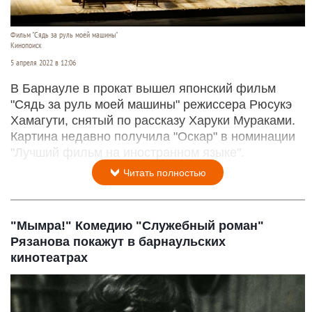
Фильм "Сядь за руль моей машины"
Кинопоиск
5 апреля 2022 в 12:06
В Барнауле в прокат вышел японский фильм
"Сядь за руль моей машины" режиссера Рюсукэ
Хамагути, снятый по рассказу Харуки Мураками.
Картина недавно получила "Оскар" в номинации
"Лучший фильм на иностранном языке".
Читать полностью
"Мымра!" Комедию "Служебный роман"
Рязанова покажут в барнаульских
кинотеатрах