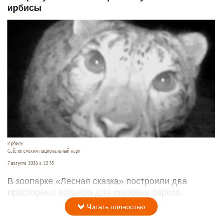
ирбисы
Ирбисы.
Сайлюгемский национальный парк
7 августа 2026 в 22:35
В зоопарке «Лесная сказка» построили два
просторных вольера для снежных барсов.
Читать полностью