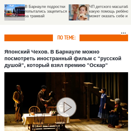
В Барнауле подростки
ЧП детского масштаба:
попытались зацепиться
какую помощь ребёнок
за трамвай
может оказать себе и
другим в экстренной
ситуации
ПО ТЕМЕ:
Японский Чехов. В Барнауле можно
посмотреть иностранный фильм с "русской
душой", который взял премию "Оскар"