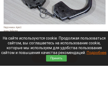
Наручники. Арест.
Анна Зайкова
7 августа 2026 в 21:12
На сайте используются cookie. Продолжая пользоваться
сайтом, вы соглашаетесь на использование cookie,
Приморский районный суд Санкт-Петербурга
которые мы используем для удобства пользования
заочно заключил Лидию Невзорову* под стражу.
сайтом и повышения качества рекомендаций.
Подробнее
.
Читать полностью
Принять
Программу партнерских хабов для хранения
товаров запускает Wildberries