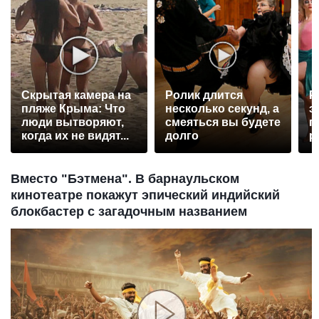
Скрытая камера на
Ролик длится
Р
пляже Крыма: Что
несколько секунд, а
э
люди вытворяют,
смеяться вы будете
п
когда их не видят...
долго
р
Вместо "Бэтмена". В барнаульском
кинотеатре покажут эпический индийский
блокбастер с загадочным названием