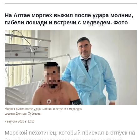
На Алтае морпех выжил после удара молнии,
гибели лошади и встречи с медведем. Фото
Морпех выжил после удара молнии и встречи с медведем
соцсети Дмитрия Хубезова
7 августа 2026 в 22:15
Морской пехотинец, который приехал в отпуск на
Алтай, пережил чудовищную серию событий.