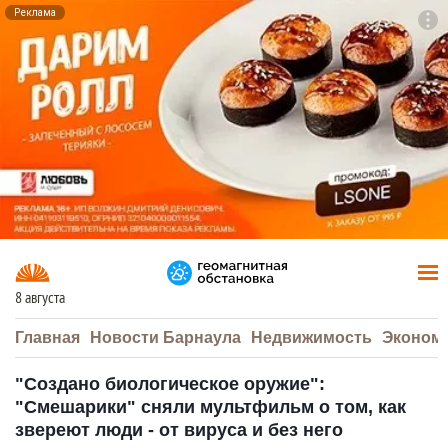
Реклама
To
F7
8 августа
Главная
Новости Барнаула
Недвижимость
Эконом
"Создано биологическое оружие":
"Смешарики" сняли мультфильм о том, как
звереют люди - от вируса и без него