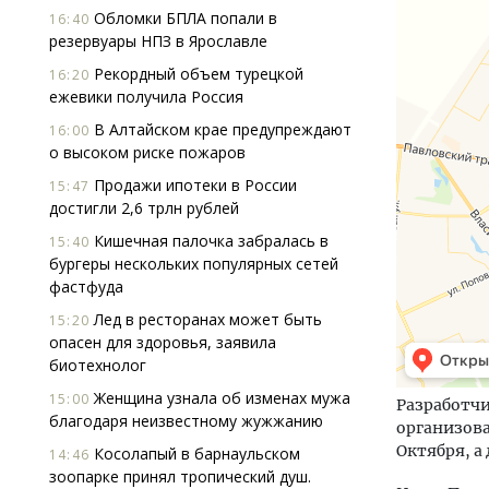
Обломки БПЛА попали в
16:40
резервуары НПЗ в Ярославле
Рекордный объем турецкой
16:20
ежевики получила Россия
В Алтайском крае предупреждают
16:00
о высоком риске пожаров
Продажи ипотеки в России
15:47
достигли 2,6 трлн рублей
Кишечная палочка забралась в
15:40
бургеры нескольких популярных сетей
фастфуда
Лед в ресторанах может быть
15:20
опасен для здоровья, заявила
биотехнолог
Женщина узнала об изменах мужа
15:00
Разработчи
благодаря неизвестному жужжанию
организова
Октября, а
Косолапый в барнаульском
14:46
зоопарке принял тропический душ.