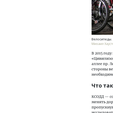
Велосипеды.
Михаил Хауст
В 2015 год
«Цивилизо
аллее пр. 
стороны ве
необходимо
Что та
КСОДД — со
менять дор
пропускную
исследоват