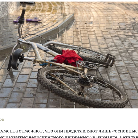
ов
кумента отмечают, что они представляют лишь «основные
я развития велосипедного движения» в Барнауле. Деталь