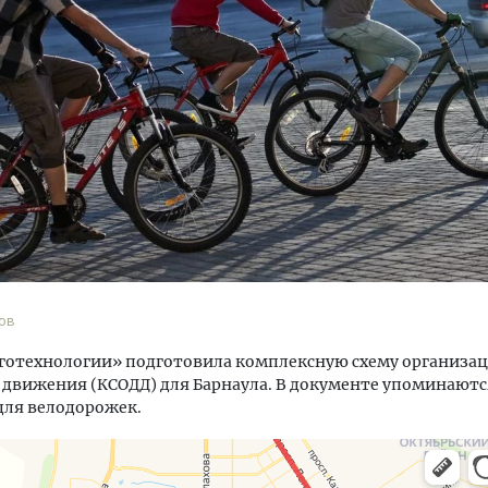
уровневые номера и вид на горы.
Архитектурный код начин
м будет новый бутик-отель
земли. Мощение крупно
кур» в Белокурихе
плитами становится нов
стандартом благоустрой
А И КВАРТИРЫ
СТРОИТЕЛЬСТВО
ов
готехнологии» подготовила комплексную схему организа
движения (КСОДД) для Барнаула. В документе упоминаютс
для велодорожек.