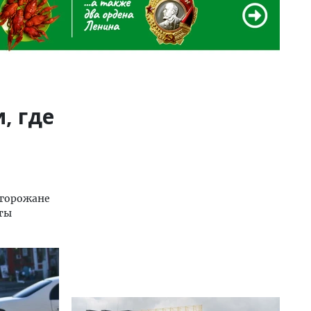
, где
 горожане
уты