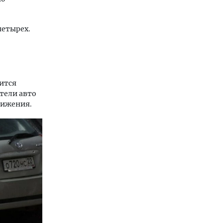
четырех.
ится
тели авто
вижения.