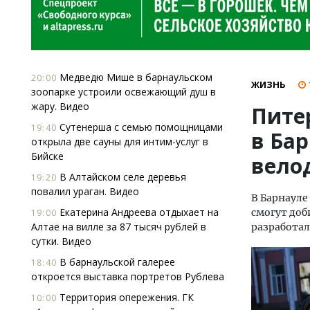
Медведю Мише в барнаульском
20:00
ЖИЗНЬ
зоопарке устроили освежающий душ в
жару. Видео
Пите
Сутенерша с семью помощницами
19:40
в Ба
открыла две сауны для интим-услуг в
Бийске
вело
В Алтайском селе деревья
19:20
повалил ураган. Видео
В Барнауле
Екатерина Андреева отдыхает на
смогут доб
19:00
Алтае на вилле за 87 тысяч рублей в
разработал
сутки. Видео
В барнаульской галерее
18:40
откроется выставка портретов Рублева
Территория опережения. ГК
10:00