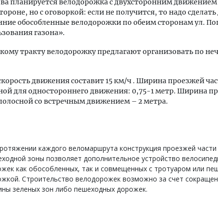
ова планируется велодорожка с двухсторонним движением
тороне, но с оговоркой: если не получится, то надо сделать
ние обособленные велодорожки по обеим сторонам ул. По
ьзования газона».
кому тракту велодорожку предлагают организовать по не
скорость движения составит 15 км/ч . Ширина проезжей ча
ой для одностороннего движения: 0,75-1 метр. Ширина п
полосной со встречным движением – 2 метра.
ротяжении каждого веломаршрута конструкция проезжей части
еходной зоны позволяет дополнительное устройство велосипед
жек как обособленных, так и совмещенных с тротуаром или пе
ожкой. Строительство велодорожек возможно за счет сокраще
ины зеленых зон либо пешеходных дорожек.