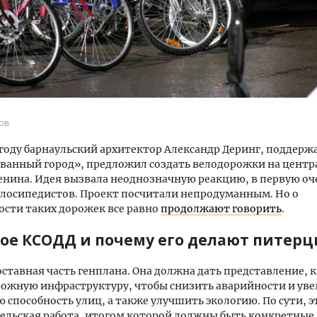
ов
у году барнаульский архитектор Александр Деринг, поддерж
ванный город», предложил создать велодорожки на центр
Ленина. Идея вызвала неоднозначную реакцию, в первую оч
лосипедистов. Проект посчитали непродуманным. Но о
сти таких дорожек все равно
продолжают говорить
.
кое КСОДД и почему его делают питерц
ставная часть генплана. Она должна дать представление, к
ожную инфраструктуру, чтобы снизить аварийности и ув
 способность улиц, а также улучшить экологию. По сути, э
ельская работа, итогом которой должны быть конкретные