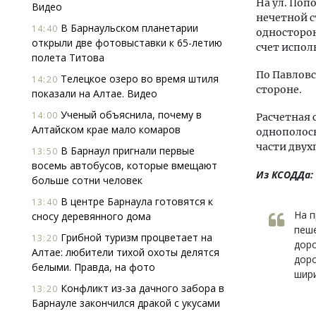
На ул. Поп
Видео
нечетной с
В Барнаульском планетарии
14:40
односторон
открыли две фотовыставки к 65-летию
счет испол
полета Титова
По Павловс
Телецкое озеро во время штиля
14:20
стороне.
показали на Алтае. Видео
Ученый объяснила, почему в
14:00
Расчетная 
Алтайском крае мало комаров
однополосн
части двух
В Барнаул пригнали первые
13:50
восемь автобусов, которые вмещают
Из КСОДДа:
больше сотни человек
В центре Барнаула готовятся к
13:40
На п
сносу деревянного дома
пеш
Грибной туризм процветает на
13:20
доро
Алтае: любители тихой охоты делятся
дор
белыми. Правда, на фото
шир
Конфликт из-за дачного забора в
13:20
Барнауле закончился дракой с укусами