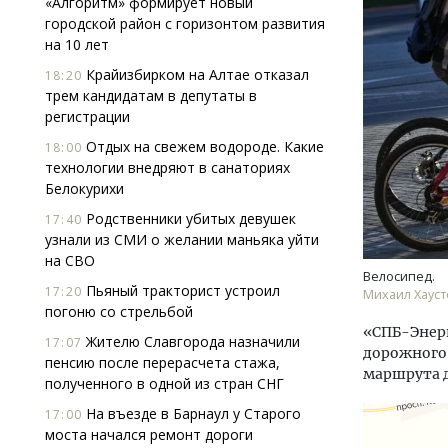
«Алгоритм» формирует новый
городской район с горизонтом развития
на 10 лет
Крайизбирком на Алтае отказал
18:20
трем кандидатам в депутаты в
регистрации
Отдых на свежем водороде. Какие
18:00
технологии внедряют в санаториях
Двух
Белокурихи
Каки
«Бел
Родственники убитых девушек
17:40
узнали из СМИ о желании маньяка уйти
на СВО
ДОМ
Велосипед.
Пьяный тракторист устроил
17:20
Михаил Хауст
погоню со стрельбой
«СПБ-Энер
Жителю Славгорода назначили
17:07
дорожного 
пенсию после перерасчета стажа,
маршрута 
полученного в одной из стран СНГ
На въезде в Барнаул у Старого
17:00
моста начался ремонт дороги