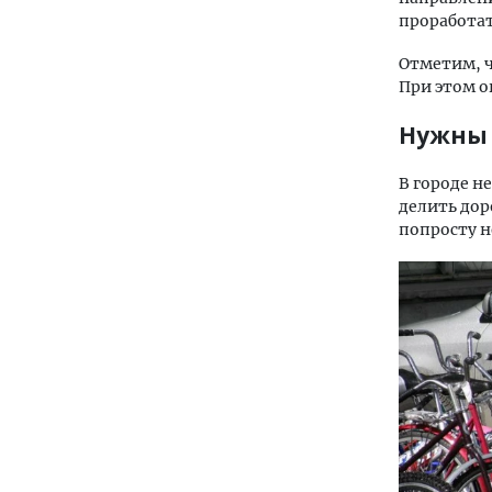
проработа
Отметим, ч
При этом о
Нужны 
В городе н
делить дор
попросту 