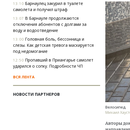
Барнаулец закурил в туалете
13:10
самолета и получил штраф
В Барнауле продолжаются
13:07
отключения абонентов с долгами за
воду и водоотведение
Головная боль, бессонница и
13:00
слезы. Как детская тревога маскируется
под недомогание
Пропавший в Приангарье самолет
12:50
ударился о сопку. Подробности ЧП
ВСЯ ЛЕНТА
НОВОСТИ ПАРТНЕРОВ
Велосипед.
Михаил Хауст
Авторы до
направлени