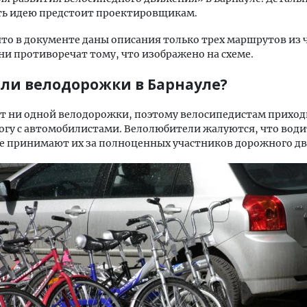
ть идею предстоит проектировщикам.
то в документе даны описания только трех маршрутов из 
ни противоречат тому, что изображено на схеме.
ли велодорожки в Барнауле?
ет ни одной велодорожки, поэтому велосипедистам приход
огу с автомобилистами. Велолюбители жалуются, что води
не принимают их за полноценных участников дорожного д