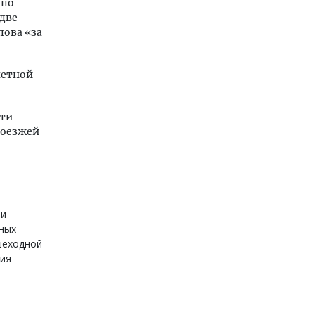
 по
 две
пова «за
четной
сти
роезжей
 и
ных
шеходной
ния