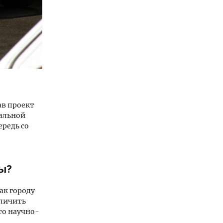
ав проект
альной
ередь со
ы?
ак городу
еличить
то научно-