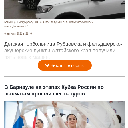
Больница и медучреждения на Алтае получили пять новых автомобилей
max.ru/tomenko_22
6 августа 2026 в 21:40
Детская горбольница Рубцовска и фельдшерско-
акушерские пункты Алтайского края получили
пять новых машин.
Читать полностью
В Барнауле на этапах Кубка России по
шахматам прошли шесть туров