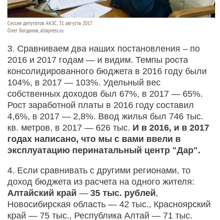
Сессия депутатов АКЗС, 31 августа 2017.
Олег Богданов, altapress.ru
3. Сравниваем два наших постановления – по
2016 и 2017 годам — и видим. Темпы роста
консолидированного бюджета в 2016 году были
104%, в 2017 — 103%. Удельный вес
собственных доходов был 67%, в 2017 — 65%.
Рост заработной платы в 2016 году составил
4,6%, в 2017 — 2,8%. Ввод жилья был 746 тыс.
кв. метров, в 2017 — 626 тыс.
И в 2016, и в 2017
годах написано, что мы с вами ввели в
эксплуатацию перинатальный центр "Дар".
4. Если сравнивать с другими регионами, то
доход бюджета из расчета на одного жителя:
Алтайский край
—
35 тыс. рублей
,
Новосибирская область — 42 тыс., Красноярский
край — 75 тыс., Республика Алтай — 71 тыс.