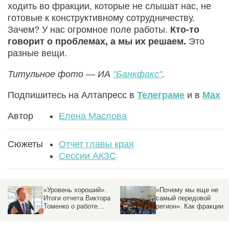
ходить во фракции, которые не слышат нас, не
готовые к конструктивному сотрудничеству.
Зачем? У нас огромное поле работы.
Кто-то
говорит о проблемах, а мы их решаем.
Это
разные вещи.
Титульное фото — ИА
"Банкфакс"
.
Подпишитесь на Алтапресс в
Телеграме
и в
Max
Автор
Елена Маслова
Сюжеты
Отчет главы края
Сессии АКЗС
«Уровень хороший».
«Почему мы еще не
Итоги отчета Виктора
самый передовой
Томенко о работе
регион». Как фракции
правительства – с
АКЗС оценили отчет
цифрами и
губернатора