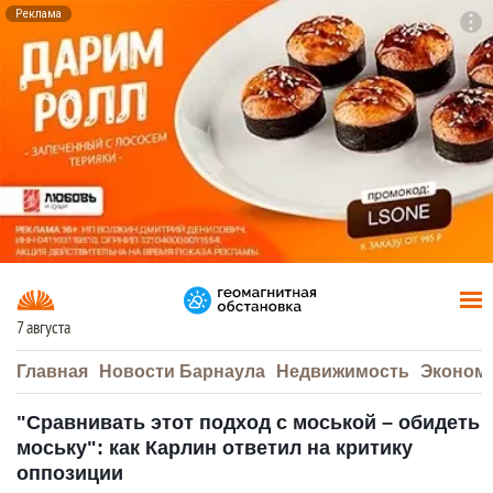
Реклама
To
F7
7 августа
Главная
Новости Барнаула
Недвижимость
Эконом
"Сравнивать этот подход с моськой – обидеть
моську": как Карлин ответил на критику
оппозиции