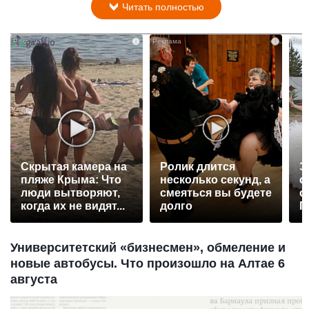
Читать полностью
i
i
Скрытая камера на
Ролик длится
Э
пляже Крыма: Что
несколько секунд, а
о
люди вытворяют,
смеяться вы будете
с
когда их не видят...
долго
П
р
Университетский «бизнесмен», обмеление и
новые автобусы. Что произошло на Алтае 6
августа