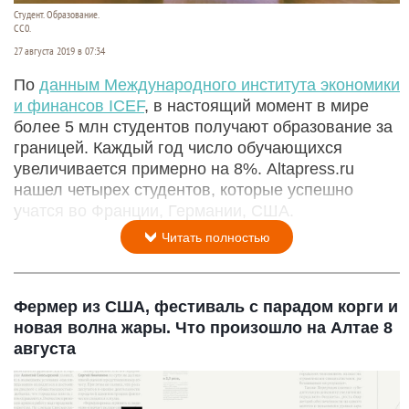
Студент. Образование.
СС0.
27 августа 2019 в 07:34
По
данным
Международного института экономики
и финанс
о
в ICEF
, в настоящий момент в мире
более 5 млн студентов получают образование за
границей. Каждый год число обучающихся
увеличивается примерно на 8%. Altapress.ru
нашел четырех студентов, которые успешно
учатся во Франции, Германии, США.
Читать полностью
Фермер из США, фестиваль с парадом корги и
новая волна жары. Что произошло на Алтае 8
августа