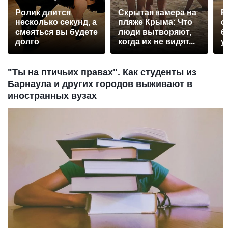
Ролик длится
Скрытая камера на
Р
несколько секунд, а
пляже Крыма: Что
с
смеяться вы будете
люди вытворяют,
б
долго
когда их не видят...
у
"Ты на птичьих правах". Как студенты из
Барнаула и других городов выживают в
иностранных вузах