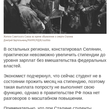
Жители Советского Союза во время объявления о смерти Сталина
Дмитрий Бартельманц/МАММ/МДФ/russfoto
В остальных регионах, констатировал Селянин,
практически невозможно увеличить стипендии до
уровня зарплат без вмешательства федеральных
властей.
Экономист подчеркнул, что сейчас студент не в
состоянии прожить месяц на стипендию, поэтому
такая выплата попросту не выполняет свою
функцию, однако в правительстве РФ пока нет
разговоров о масштабном повышении.
Примечательно, что при Сталине студенты