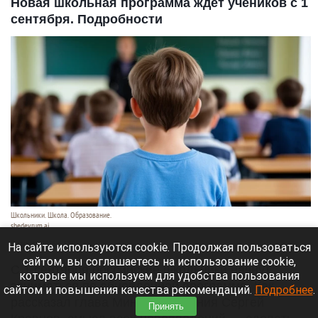
Новая школьная программа ждет учеников с 1
сентября. Подробности
Школьники. Школа. Образование.
shedevrum.ai
8 августа 2026 в 17:05
На сайте используются cookie. Продолжая пользоваться
сайтом, вы соглашаетесь на использование cookie,
С 1 сентября российские школьники начнут
которые мы используем для удобства пользования
заниматься по обновленной программе. Как
сайтом и повышения качества рекомендаций.
Подробнее
.
рассказал глава Минпросвещения Сергей
Принять