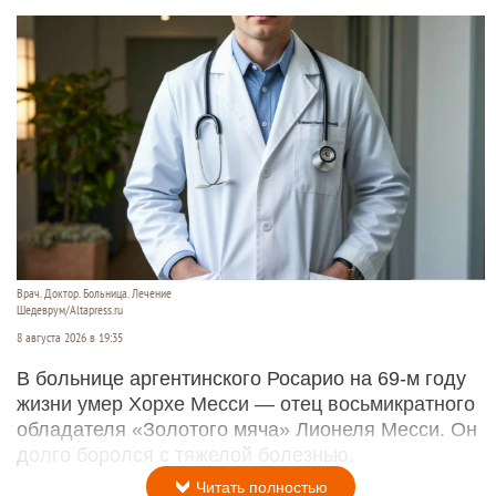
Врач. Доктор. Больница. Лечение
Шедеврум/Altapress.ru
8 августа 2026 в 19:35
В больнице аргентинского Росарио на 69-м году
жизни умер Хорхе Месси — отец восьмикратного
обладателя «Золотого мяча» Лионеля Месси. Он
долго боролся с тяжелой болезнью.
Читать полностью