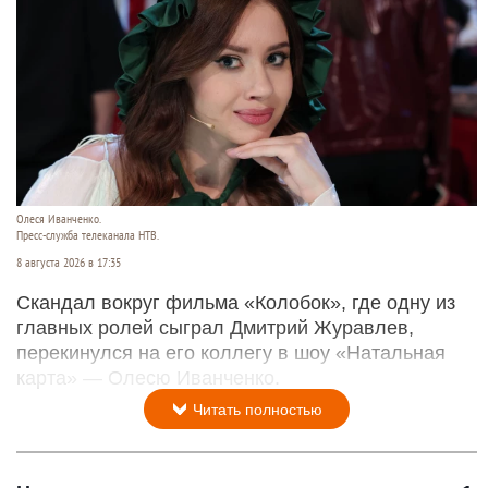
Олеся Иванченко.
Пресс-служба телеканала НТВ.
8 августа 2026 в 17:35
Скандал вокруг фильма «Колобок», где одну из
главных ролей сыграл Дмитрий Журавлев,
перекинулся на его коллегу в шоу «Натальная
карта» — Олесю Иванченко.
Читать полностью