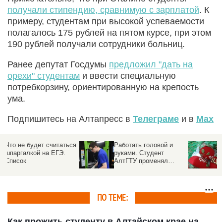
получали стипендию, сравнимую с зарплатой
. К
примеру, студентам при высокой успеваемости
полагалось 175 рублей на пятом курсе, при этом
190 рублей получали сотрудники больниц.
Ранее депутат Госдумы
предложил "дать на
орехи" студентам
и ввести специальную
потребкорзину, ориентированную на крепость
ума.
Подпишитесь на Алтапресс в
Телеграме
и в
Max
ся
Работать головой и
В российских школах
руками. Студент
хотят ввести уроки по
АлтГТУ променял
выпечке куличей и
бюджет на целевое и
росписи пасхальных
выиграл всероссийский
яиц
конкурс
ПО ТЕМЕ:
Как прожить студенту в Алтайском крае на