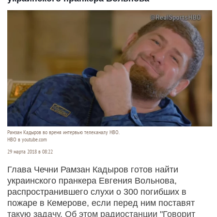
Рамзан Кадыров во время интервью телеканалу HBO.
HBO в youtube.com
29 марта 2018 в 08:22
Глава Чечни Рамзан Кадыров готов найти
украинского пранкера Евгения Вольнова,
распространившего слухи о 300 погибших в
пожаре в Кемерове, если перед ним поставят
такую задачу. Об этом радиостанции "Говорит