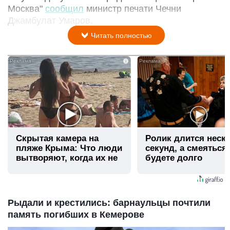
Москва"
сообщил
министр печати Чечни
Джамбулат Умаров.
Читать полностью
i
Скрытая камера на
Ролик длится неск
пляже Крыма: Что люди
секунд, а смеяться
вытворяют, когда их не
будете долго
видят...
Рыдали и крестились: барнаульцы почтили
память погибших в Кемерове