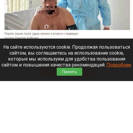
Морпех выжил после удара молнии и встречи с медведем
соцсети Дмитрия Хубезова
7 августа 2026 в 22:15
На сайте используются cookie. Продолжая пользоваться
сайтом, вы соглашаетесь на использование cookie,
Морской пехотинец, который приехал в отпуск на
которые мы используем для удобства пользования
Алтай, пережил чудовищную серию событий.
сайтом и повышения качества рекомендаций.
Подробнее
.
Читать полностью
Принять
В Барнауле водитель сбил женщину на зебре
и скрылся