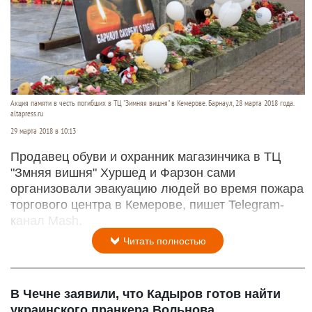
Акция памяти в честь погибших в ТЦ "Зимняя вишня" в Кемерове. Барнаул, 28 марта 2018 года.
altapress.ru
29 марта 2018 в 10:13
Продавец обуви и охранник магазинчика в ТЦ
"Змняя вишня" Хуршед и Фарзон сами
организовали эвакуацию людей во время пожара
торгового центра в Кемерове, пишет Telegram-
канал Mash.
Читать полностью
В Чечне заявили, что Кадыров готов найти
украинского пранкера Вольнова