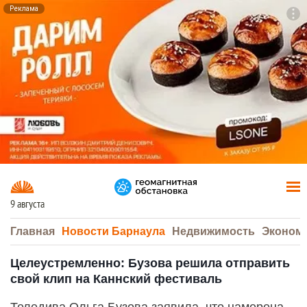
Реклама
To
F7
9 августа
Главная
Новости Барнаула
Недвижимость
Эконом
Целеустремленно: Бузова решила отправить
свой клип на Каннский фестиваль
Теледива Ольга Бузова заявила, что намерена