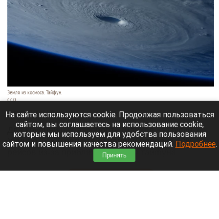
Земля из космоса. Тайфун.
СС0
9 августа 2026 в 17:05
На сайте используются cookie. Продолжая пользоваться
сайтом, вы соглашаетесь на использование cookie,
Два крупнейших аэропорта Шанхая — Пудун и
которые мы используем для удобства пользования
Хунцяо — к 9 августа отменили порядка 60%
сайтом и повышения качества рекомендаций.
Подробнее
.
рейсов из-за приближающегося тайфуна
Принять
«Долфин».
Читать полностью
Россиянин выстрелил в голову сотруднику