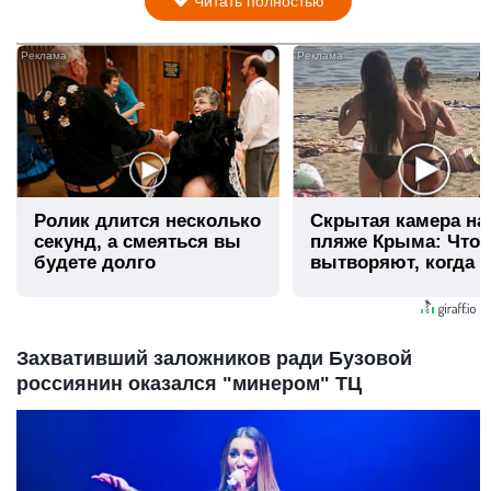
Читать полностью
i
Ролик длится несколько
Скрытая камера на
секунд, а смеяться вы
пляже Крыма: Что
будете долго
вытворяют, когда и
видят...
Захвативший заложников ради Бузовой
россиянин оказался "минером" ТЦ