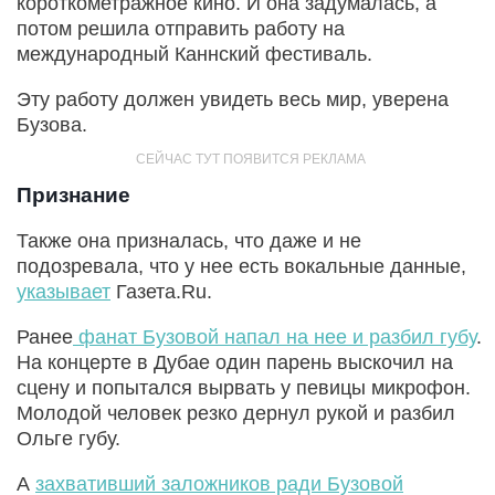
короткометражное кино. И она задумалась, а
потом решила отправить работу на
международный Каннский фестиваль.
Эту работу должен увидеть весь мир, уверена
Бузова.
Признание
Также она призналась, что даже и не
подозревала, что у нее есть вокальные данные,
указывает
Газета.Ru.
Ранее
фанат Бузовой напал на нее и разбил губу
.
На концерте в Дубае один парень выскочил на
сцену и попытался вырвать у певицы микрофон.
Молодой человек резко дернул рукой и разбил
Ольге губу.
А
захвативший заложников ради Бузовой