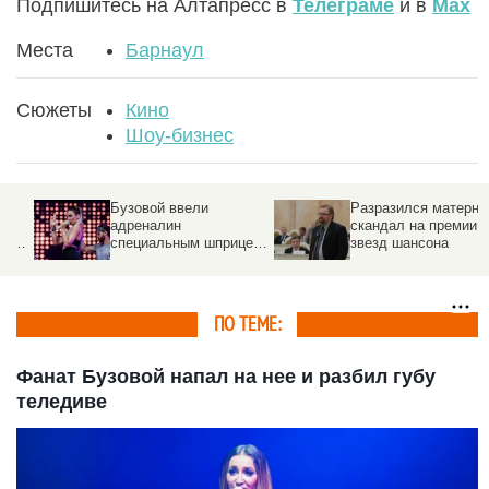
Подпишитесь на Алтапресс в
Телеграме
и в
Max
Места
Барнаул
Сюжеты
Кино
Шоу-бизнес
Бузовой ввели
Разразился матерный
адреналин
скандал на премии
специальным шприцем
звезд шансона
прямо в гортань
ПО ТЕМЕ:
Фанат Бузовой напал на нее и разбил губу
теледиве