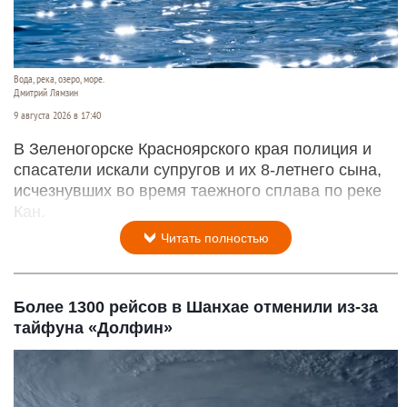
Вода, река, озеро, море.
Дмитрий Лямзин
9 августа 2026 в 17:40
В Зеленогорске Красноярского края полиция и
спасатели искали супругов и их 8-летнего сына,
исчезнувших во время таежного сплава по реке
Кан.
Читать полностью
Более 1300 рейсов в Шанхае отменили из-за
тайфуна «Долфин»