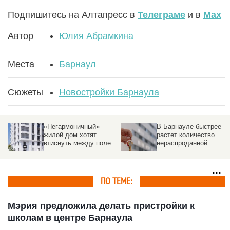
Подпишитесь на Алтапресс в
Телеграме
и в
Max
Автор
Юлия Абрамкина
Места
Барнаул
Сюжеты
Новостройки Барнаула
«Негармоничный»
В Барнауле быстрее
жилой дом хотят
растет количество
втиснуть между полем
нераспроданной
и другими постройками
«вторички», чем в
других крупных
городах России
ПО ТЕМЕ:
Мэрия предложила делать пристройки к
школам в центре Барнаула