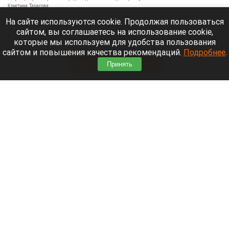
Кристина Тарасова
10 августа 2026 в 11:59
На сайте используются cookie. Продолжая пользоваться
сайтом, вы соглашаетесь на использование cookie,
В Барнауле сносят деревянного дома по адресу
которые мы используем для удобства пользования
Пролетарская, 101.
сайтом и повышения качества рекомендаций.
Подробнее
.
Читать полностью
Принять
В Барнауле отключат горячую воду на пять
дней