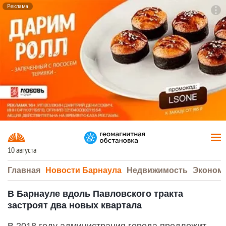
Реклама
To
F7
10 августа
Главная
Новости Барнаула
Недвижимость
Эконом
В Барнауле вдоль Павловского тракта
застроят два новых квартала
В 2018 году администрация города предложит