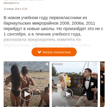
altairegion22.ru
24 января 2018 в 15:45
В новом учебном году первоклассники из
барнаульских микрорайнов 2008, 2006а, 2011
перейдут в новые школы. Но произойдет это не с
1 сентября, а в течение учебного года,
рассказала председатель комитета по
образованию Барнаула Наталья Полосина.
Читать полностью
i
i