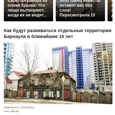
Скрытая камера на
Этот танец невесты
Р
пляже Крыма: Что
оставит вас без
н
люди вытворяют,
слов!
с
когда их не видят...
Пересмотрела 10
д
раз
Как будут развиваться отдельные территории
Барнаула в ближайшие 10 лет
Недвижимость. Новостройки.
Анна Зайкова