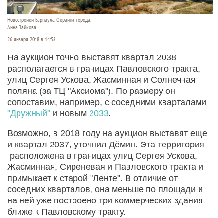
Новостройки Барнаула. Окраина города.
Анна Зайкова
26 января 2018 в 14:58
На аукцион точно выставят квартал 2038
располагается в границах Павловского тракта,
улиц Сергея Ускова, Жасминная и Солнечная
поляна (за ТЦ "Аксиома"). По размеру он
сопоставим, например, с соседними кварталами
"Дружный"
и новым
2033
.
Возможно, в 2018 году на аукцион выставят еще
и квартал 2037, уточнил Дёмин. Эта территория
расположена в границах улиц Сергея Ускова,
Жасминная, Сиреневая и Павловского тракта и
примыкает к старой "Ленте". В отличие от
соседних кварталов, она меньше по площади и
на ней уже построено три коммерческих здания
ближе к Павловскому тракту.