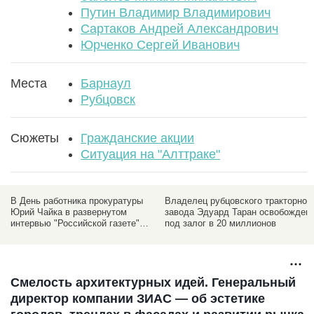
Путин Владимир Владимирович
Сартаков Андрей Александрович
Юрченко Сергей Иванович
Места
Барнаул
Рубцовск
Сюжеты
Гражданские акции
Ситуация на "Алттраке"
ь
В День работника прокуратуры
Владелец рубцовского тракторног
Юрий Чайка в развернутом
завода Эдуард Таран освобожден
й
интервью "Российской газете"
под залог в 20 миллионов
вспомнил и об Алтае
Смелость архитектурных идей. Генеральный
директор компании ЗИАС — об эстетике