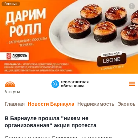
Реклама
To
F7
6 августа
Главная
Новости Барнаула
Недвижимость
Эконом
В Барнауле прошла "никем не
организованная" акция протеста
Сегодня в центре Барнаула, на площади