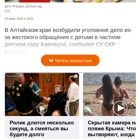
Дети. Игрушки. Детский сад.
СС0.
20 июня 2018 в 14:43
В Алтайском крае возбудили уголовное дело из-
за жестокого обращения с детьми в частном
детском саду Барнаула, сообщает СУ СКР
региона.
Читать полностью
i
Ролик длится несколько
Скрытая камера на
секунд, а смеяться вы
пляже Крыма: Что
будете долго
вытворяют, когда и