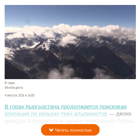
В горах.
04.mchs.gov.ru
9 августа 2026 в 16:05
В горах Кыргызстана продолжается поисковая
операция по розыску трех альпинистов
— двоих
граждан Белоруссии и одного гражданина Литвы.
Читать полностью