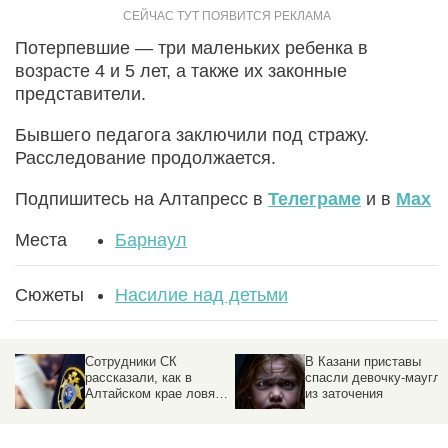
Потерпевшие — три маленьких ребенка в
возрасте 4 и 5 лет, а также их законные
представители.
Бывшего педагога заключили под стражу.
Расследование продолжается.
Подпишитесь на Алтапресс в
Телеграме
и в
Max
Места
Барнаул
Сюжеты
Насилие над детьми
Сотрудники СК
В Казани приставы
рассказали, как в
спасли девочку-маугли
Алтайском крае ловят
из заточения
педофилов и работают
с их жертвами