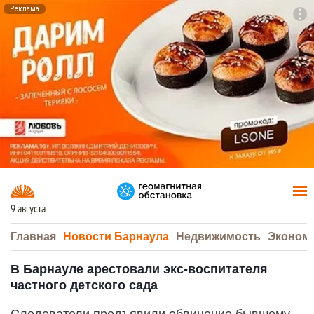
Реклама
To
F7
9 августа
Главная
Новости Барнаула
Недвижимость
Эконом
В Барнауле арестовали экс-воспитателя
частного детского сада
Следователи предъявили обвинение бывшему