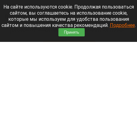
9 августа 2026 в 15:05
На сайте используются cookie. Продолжая пользоваться
сайтом, вы соглашаетесь на использование cookie,
В один из вечеров августа в небе над Телецким
которые мы используем для удобства пользования
озером разыгралось настоящее представление:
сайтом и повышения качества рекомендаций.
Подробнее
.
—разные оттенки оранжево-красного на фоне
Принять
синевы вод озера и величественных гор.
Читать полностью
День 1627-й. Самое важное к 9 августа