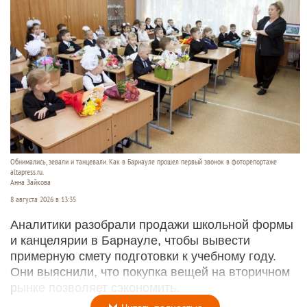
Обнимались, зевали и танцевали. Как в Барнауле прошел первый звонок в фоторепортаже
altapress.ru.
Анна Зайкова
8 августа 2026 в 13:35
Аналитики разобрали продажи школьной формы
и канцелярии в Барнауле, чтобы вывести
примерную смету подготовки к учебному году.
Они выяснили, что покупка вещей на вторичном
рынке позволяет сэкономить.