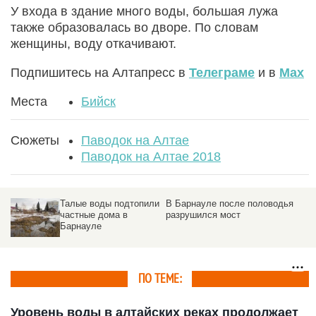
У входа в здание много воды, большая лужа
также образовалась во дворе. По словам
женщины, воду откачивают.
Подпишитесь на Алтапресс в
Телеграме
и в
Max
Места
Бийск
Сюжеты
Паводок на Алтае
Паводок на Алтае 2018
и
В Барнауле после половодья
Вода спадает: в барнаульском
разрушился мост
поселке Затон сняли режим
повышенной готовности
ПО ТЕМЕ:
Уровень воды в алтайских реках продолжает