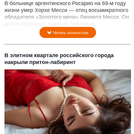
В больнице аргентинского Росарио на 69-м году
жизни умер Хорхе Месси — отец восьмикратного
обладателя «Золотого мяча» Лионеля Месси. Он
долго боролся с тяжелой болезнью.
Читать полностью
В элитном квартале российского города
накрыли притон-лабиринт