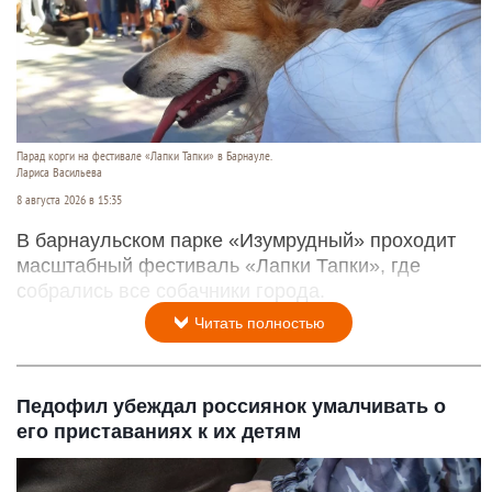
Парад корги на фестивале «Лапки Тапки» в Барнауле.
Лариса Васильева
8 августа 2026 в 15:35
В барнаульском парке «Изумрудный» проходит
масштабный фестиваль «Лапки Тапки», где
собрались все собачники города.
Читать полностью
Педофил убеждал россиянок умалчивать о
его приставаниях к их детям