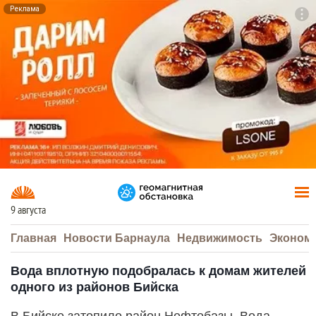
Реклама
To
F7
9 августа
Главная
Новости Барнаула
Недвижимость
Эконом
Вода вплотную подобралась к домам жителей
одного из районов Бийска
В Бийске затопило район Нефтебазы. Вода