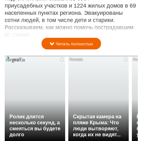
приусадебных участков и 1224 жилых домов в 69
населенных пунктах региона. Эвакуированы
сотни людей, в том числе дети и старики.
Рассказываем, как можно помочь пострадавшим
от стихии.
Читать полностью
i
i
Ролик длится
Скрытая камера на
Р
несколько секунд, а
пляже Крыма: Что
с
смеяться вы будете
люди вытворяют,
б
долго
когда их не видят...
у