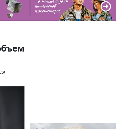
объем
да,