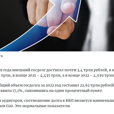
тектурный код начинается с
Смелость архитектурных 
ли. Мощение крупноформатными
Генеральный директор к
тами становится новым
ЗИАС — об эстетике горо
ги.
ндартом благоустройства
трендах в фасадах и разв
ОИТЕЛЬСТВО
СТРОИТЕЛЬСТВО
19 года внешний госдолг достигал почти 3,4 трлн рублей, в 
 трлн, в конце 2021 – 4,435 трлн, а в конце 2022 – 4,039 трлн
щий объем госдолга за 2022 год составил 22,82 трлн рублей,
тавила 17,1%, снизившись на один процентный пункт.
 аудиторов, соотношение долга к ВВП является наименьш
ов G20. Это нормальные показатели.