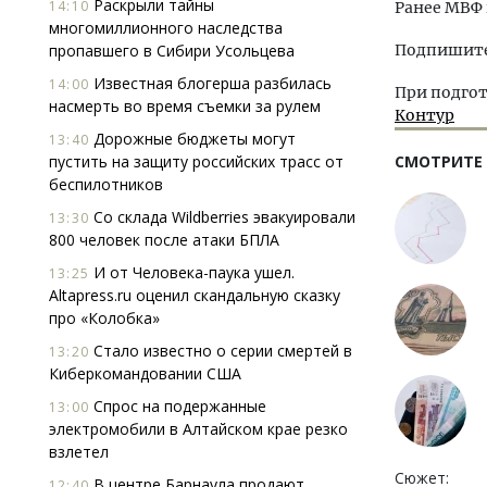
Раскрыли тайны
14:10
Ранее МВФ
многомиллионного наследства
пропавшего в Сибири Усольцева
Подпишитес
Известная блогерша разбилась
14:00
При подгот
насмерть во время съемки за рулем
Контур
Дорожные бюджеты могут
13:40
пустить на защиту российских трасс от
СМОТРИТЕ
беспилотников
Со склада Wildberries эвакуировали
13:30
800 человек после атаки БПЛА
И от Человека-паука ушел.
13:25
Altapress.ru оценил скандальную сказку
про «Колобка»
Стало известно о серии смертей в
13:20
Киберкомандовании США
Спрос на подержанные
13:00
электромобили в Алтайском крае резко
взлетел
Сюжет:
В центре Барнаула продают
12:40