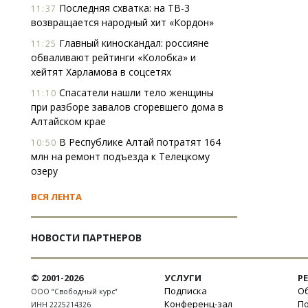
Последняя схватка: на ТВ-3
11:37
возвращается народный хит «Кордон»
Главный киноскандал: россияне
11:25
обваливают рейтинги «Колобка» и
хейтят Харламова в соцсетях
Спасатели нашли тело женщины
11:10
при разборе завалов сгоревшего дома в
Алтайском крае
В Республике Алтай потратят 164
10:50
млн на ремонт подъезда к Телецкому
озеру
ВСЯ ЛЕНТА
НОВОСТИ ПАРТНЕРОВ
© 2001-2026
УСЛУГИ
Р
Подписка
Об
ООО “Свободный курс”
Конференц-зал
П
ИНН 2225214326