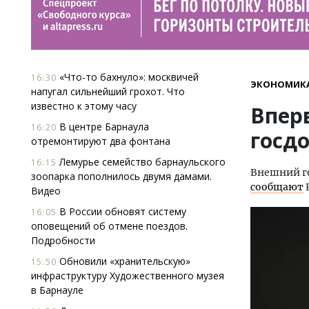
«Что-то бахнуло»: москвичей
16:30
ЭКОНОМИК
напугал сильнейший грохот. Что
известно к этому часу
Впер
В центре Барнаула
16:20
госдо
отремонтируют два фонтана
Лемурье семейство барнаульского
16:15
Внешний го
зоопарка пополнилось двумя дамами.
сообщают
Видео
В России обновят систему
16:05
оповещений об отмене поездов.
Подробности
Обновили «хранительскую»
15:50
инфраструктуру Художественного музея
в Барнауле