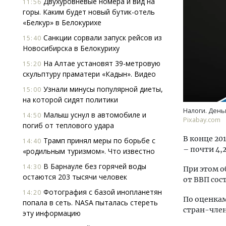
Двухуровневые номера и вид на
11:56
горы. Каким будет новый бутик-отель
«Белкур» в Белокурихе
Санкции сорвали запуск рейсов из
15:40
Новосибирска в Белокуриху
На Алтае установят 39-метровую
15:20
скульптуру праматери «Кадын». Видео
Ищем новые берега. Гендиректор
Архи
Узнали минусы популярной диеты,
15:00
«Жилищной инициативы» Юрий
зем
на которой сидят политики
Гатилов — о том, как девелоперу
пли
Налоги. День
Малыш уснул в автомобиле и
14:50
оставаться на плаву, когда рынок
ста
Pixabay.com
погиб от теплового удара
штормит
СТР
В конце 20
Трамп принял меры по борьбе с
СТРОИТЕЛЬСТВО
14:40
– почти 4,2
«родильным туризмом». Что известно
В Барнауле без горячей воды
14:30
При этом об
остаются 203 тысячи человек
от ВВП сос
Фотография с базой инопланетян
14:20
По оценкам
попала в сеть. NASA пыталась стереть
стран-член
эту информацию