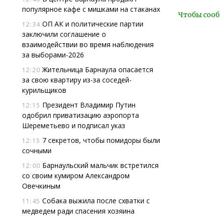
популярное кафе с мишками на стаканах
Чтобы сооб
ОП АК и политические партии
12:34
заключили соглашение о
взаимодействии во время наблюдения
за выборами-2026
Жительница Барнаула опасается
12:20
за свою квартиру из-за соседей-
курильщиков
Президент Владимир Путин
12:15
одобрил приватизацию аэропорта
Шереметьево и подписал указ
7 секретов, чтобы помидоры были
12:15
сочными
Барнаульский мальчик встретился
12:00
со своим кумиром Александром
Овечкиным
Собака выжила после схватки с
11:45
медведем ради спасения хозяина