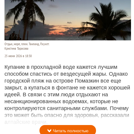
Отдых, море, пляж. Таиланд, Пхукет.
Кристина Тарасова
25 июня 2026 в 18:30
Купание в прохладной воде кажется лучшим
способом спастись от вездесущей жары. Однако
городской пляж на острове Помазкин все еще
закрыт, а купаться в фонтане не кажется хорошей
идеей. В связи с этим люди отдыхают на
несанкционированных водоемах, которые не
контролируются санитарными службами. Почему
это может быть опасно для здоровья, рассказали
алтайские врачи.
Читать полностью