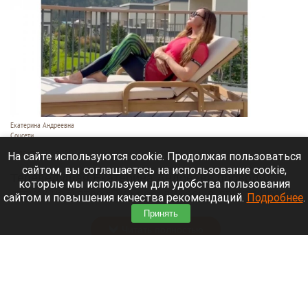
Екатерина Андреевна
Соцсети
6 августа 2026 в 19:00
На сайте используются cookie. Продолжая пользоваться
сайтом, вы соглашаетесь на использование cookie,
Телеведущая Екатерина Андреева проводит
которые мы используем для удобства пользования
отпуск на Алтае. Она поселилась в двухэтажной
сайтом и повышения качества рекомендаций.
Подробнее
.
вилле с видом на горы у реки Катунь.
Принять
Читать полностью
Медведю Мише в барнаульском зоопарке
устроили освежающий душ в жару. Видео