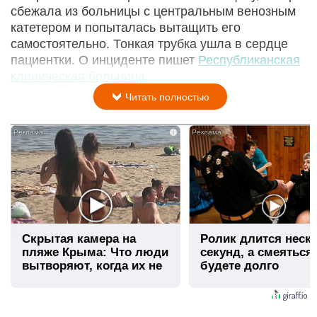
сбежала из больницы с центральным венозным
катетером и попыталась вытащить его
самостоятельно. Тонкая трубка ушла в сердце
пациентки. О инциденте пишет
Республиканская
клиническая больница.
Читать полностью
i
Скрытая камера на
Ролик длится неск
пляже Крыма: Что люди
секунд, а смеяться
вытворяют, когда их не
будете долго
видят...