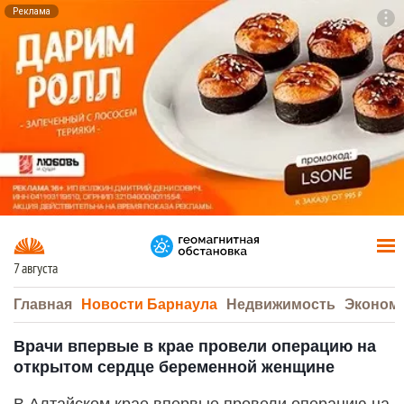
Реклама
To
F7
7 августа
Главная
Новости Барнаула
Недвижимость
Эконом
Врачи впервые в крае провели операцию на
открытом сердце беременной женщине
В Алтайском крае впервые провели операцию на