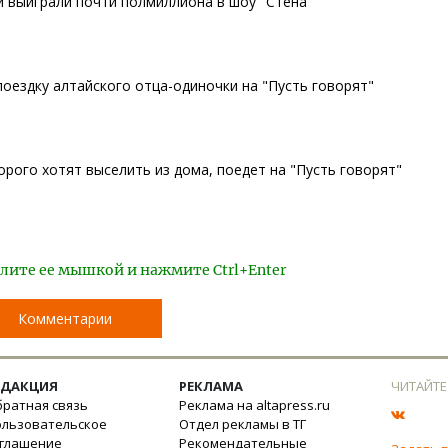
й выиграли почти полмиллиона в шоу "Стена"
оездку алтайского отца-одиночки на "Пусть говорят"
орого хотят выселить из дома, поедет на "Пусть говорят"
лите ее мышкой и нажмите Ctrl+Enter
Комментарии
ЕДАКЦИЯ
РЕКЛАМА
ЧИТАЙТЕ
ратная связь
Реклама на altapress.ru
ользовательское
Отдел рекламы в ТГ
оглашение
Рекомендательные