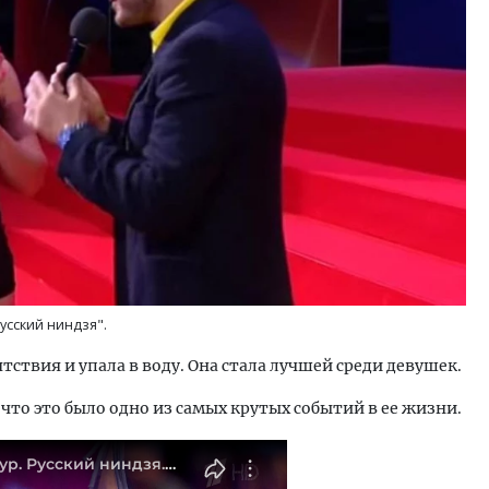
ость архитектурных идей.
Ищем новые берега. Ген
еральный директор компании
«Жилищной инициативы»
 — об эстетике городов,
Гатилов — о том, как де
дах в фасадах и развитии рынка
оставаться на плаву, ког
штормит
ОИТЕЛЬСТВО
СТРОИТЕЛЬСТВО
усский ниндзя".
ствия и упала в воду. Она стала лучшей среди девушек.
что это было одно из самых крутых событий в ее жизни.