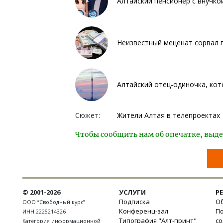
Алтайский пенсионер с внучко
Неизвестный меценат сорвал п
Алтайский отец-одиночка, кот
Сюжет:
Жители Алтая в телепроектах
Чтобы сообщить нам об опечатке, выде
© 2001-2026
УСЛУГИ
Р
Подписка
Об
ООО “Свободный курс”
Конференц-зал
П
ИНН 2225214326
Типография "Алт-принт"
с
Категория информационной