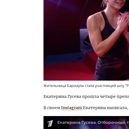
Архитектурный код начинается с
Смел
земли. Мощение крупноформатными
Ген
плитами становится новым
ЗИАС
стандартом благоустройства
трен
СТРОИТЕЛЬСТВО
СТР
Жительница Барнаула стала участницей шоу "Р
Екатерина Гусева прошла четыре препят
В своем
Instagram
Екатерина написала, 