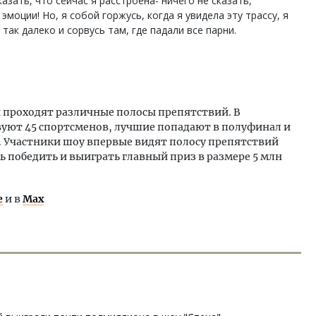
Сказать, что сейчас я расстроена- ничего не сказать,
эмоции! Но, я собой горжусь, когда я увидела эту трассу, я
так далеко и сорвусь там, где падали все парни.
 проходят различные полосы препятствий. В
вуют 45 спортсменов, лучшие попадают в полуфинал и
. Участники шоу впервые видят полосу препятствий
ь победить и выиграть главный приз в размере 5 млн
е
и в
Max