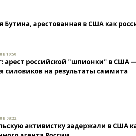
я Бутина, арестованная в США как рос
 В 10:50
т: арест российской "шпионки" в США 
я силовиков на результаты саммита
 В 08:22
льскую активистку задержали в США к
нного агента России