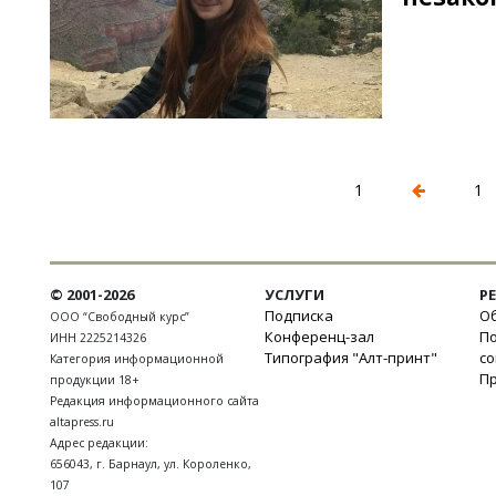
1
1
© 2001-2026
УСЛУГИ
Р
Подписка
Об
ООО “Свободный курс”
Конференц-зал
П
ИНН 2225214326
Типография "Алт-принт"
с
Категория информационной
П
продукции 18+
Редакция информационного сайта
altapress.ru
Адрес редакции:
656043
,
г. Барнаул
,
ул. Короленко,
107