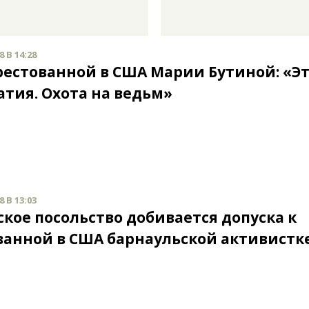
 В 14:28
рестованной в США Марии Бутиной: «Э
атия. Охота на ведьм»
 В 13:03
ское посольство добивается допуска к
ванной в США барнаульской активистк