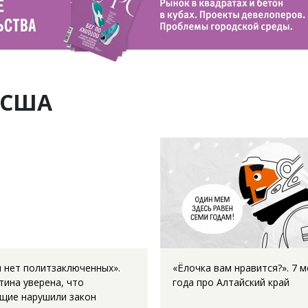
 США
и нет политзаключенных».
«Ёлочка вам нравится?». 7 
тина уверена, что
года про Алтайский край
щие нарушили закон