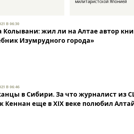
милитаристской Японией
21 В 06:30
а Колывани: жил ли на Алтае автор кн
бник Изумрудного города»
21 В 06:46
анцы в Сибири. За что журналист из 
 Кеннан еще в XIX веке полюбил Алта