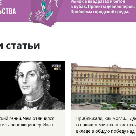
и статьи
ский гений. Чем отличился
Приближали, как могли… Дв
тель-революционер Иван
о наших земляках-чекистах и
вкладе в общую победу над