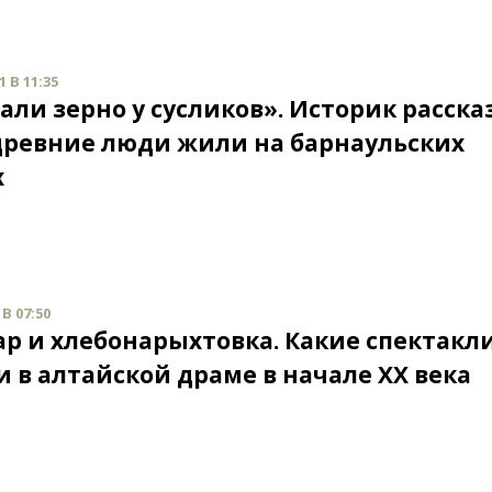
 В 11:35
али зерно у сусликов». Историк расска
древние люди жили на барнаульских
х
В 07:50
ар и хлебонарыхтовка. Какие спектакл
и в алтайской драме в начале XX века