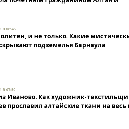
ала почетным гражданином Алтая и
 В 06:46
олитен, и не только. Какие мистическ
скрывают подземелья Барнаула
 В 07:50
из Иваново. Как художник-текстильщи
в прославил алтайские ткани на весь