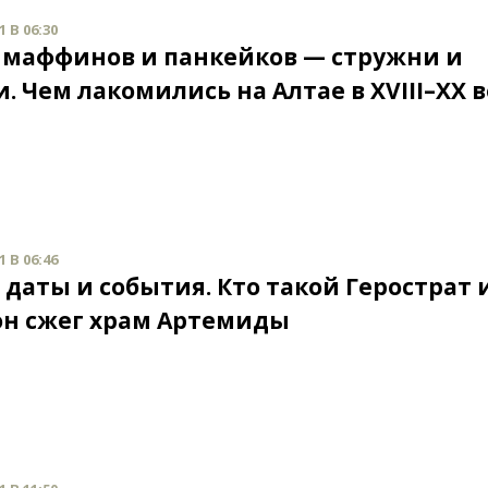
 В 06:30
 маффинов и панкейков — стружни и
. Чем лакомились на Алтае в XVIII–XX 
 В 06:46
 даты и события. Кто такой Герострат 
он сжег храм Артемиды