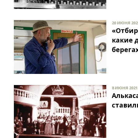
20 ИЮНЯ 2021
«Отбир
какие 
берега
8 ИЮНЯ 2021 
Алькас
ставил