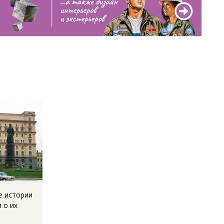
е истории
 о их