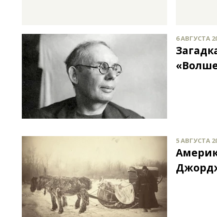
6 АВГУСТА 20
Загадк
«Волше
5 АВГУСТА 20
Америк
Джордж