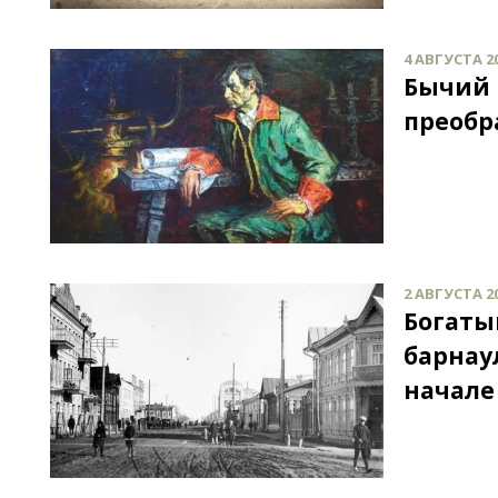
4 АВГУСТА 20
Бычий 
преобр
2 АВГУСТА 20
Богатый
барнау
начале