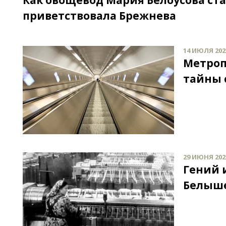
Как овощевод Мария Белоусова ст
приветствовала Брежнева
14 ИЮЛЯ 2021
Метроп
тайны 
29 ИЮНЯ 2021
Гений 
Белыше