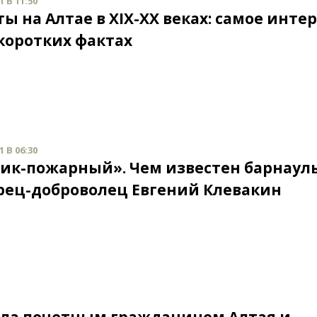
 В 11:50
ы на Алтае в XIX-XX веках: самое инте
 коротких фактах
 В 06:30
ик-пожарный». Чем известен барнаул
рец-доброволец Евгений Клевакин