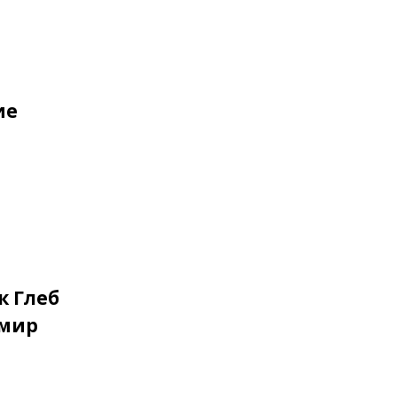
ие
к Глеб
 мир