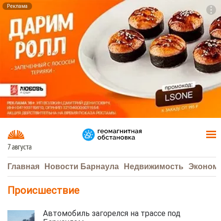
Реклама
To
F7
7 августа
Главная
Новости Барнаула
Недвижимость
Эконом
Происшествие
Автомобиль загорелся на трассе под