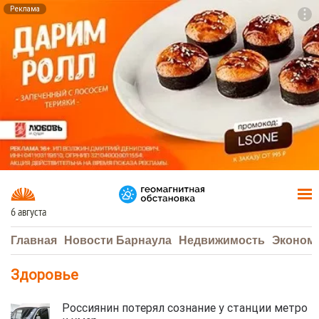
Реклама
To
F7
6 августа
Главная
Новости Барнаула
Недвижимость
Эконом
Здоровье
Россиянин потерял сознание у станции метро