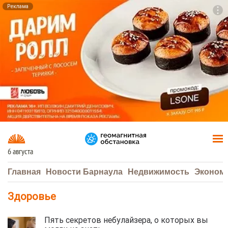
Реклама
To
F7
6 августа
Главная
Новости Барнаула
Недвижимость
Эконом
Здоровье
Пять секретов небулайзера, о которых вы