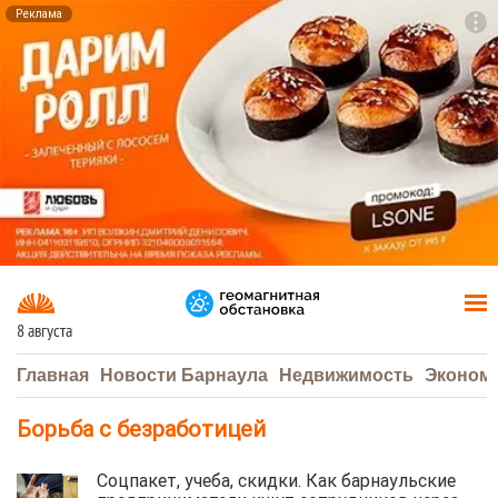
Реклама
To
F7
8 августа
Главная
Новости Барнаула
Недвижимость
Эконом
Борьба с безработицей
Соцпакет, учеба, скидки. Как барнаульские