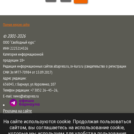
Полная версия сайта
© 2001-2026
ООО “Свободный курс”
ИНН 2225214326
Категория информационной
продукции 18+
Редакция информационных сайтов altapress.ru, sv-kurs.ru (свидетельство о регистрации
СМИ Эл №77-70984 от 13.09.2017)
Адрес редакции:
656043
,
г. Барнаул
,
ул. Короленко, 107
Телефон редакции:
+7 3852 26–45–26
,
E-mail:
news@altapress.ru
Реклама на сайте
Отдел рекламы в ТГ
На сайте используются cookie. Продолжая пользоваться
Прайс на рекламу на сайте и в соцсетях
сайтом, вы соглашаетесь на использование cookie,
Обратная связь
которые мы используем для удобства пользования