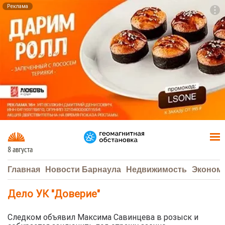
Реклама
To
F7
8 августа
Главная
Новости Барнаула
Недвижимость
Эконом
Дело УК "Доверие"
Следком объявил Максима Савинцева в розыск и