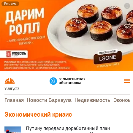
Реклама
To
F7
9 августа
Главная
Новости Барнаула
Недвижимость
Эконом
Экономический кризис
Путину передали доработанный план