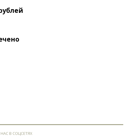
рублей
печено
 НАС В СОЦСЕТЯХ