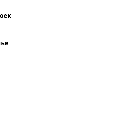
оек
лье