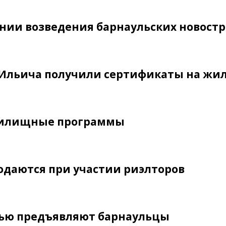
ении возведения барнаульских новостр
а Ильича получили сертификаты на жи
 жилищные программы
родаются при участии риэлторов
лью предъявляют барнаульцы