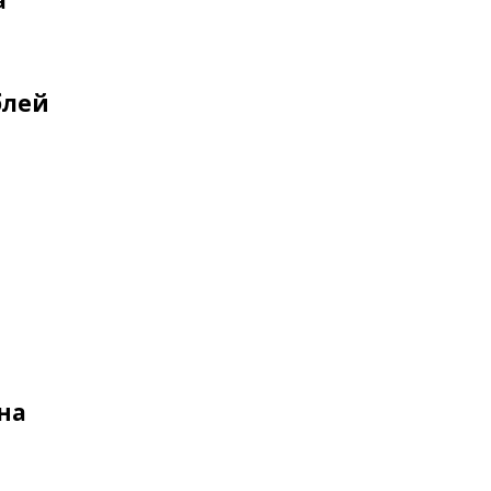
а
блей
на