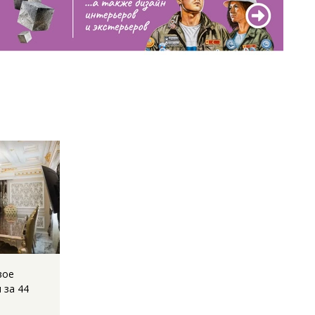
вое
 за 44