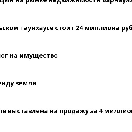
ации на рынке недвижимости Барнаул
ьском таунхаусе стоит 24 миллиона ру
лог на имущество
енду земли
ле выставлена на продажу за 4 миллио