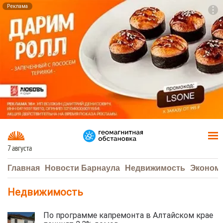
Реклама
To
F7
7 августа
Главная
Новости Барнаула
Недвижимость
Эконом
Недвижимость
По программе капремонта в Алтайском крае