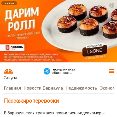
Реклама
To
F7
7 августа
Главная
Новости Барнаула
Недвижимость
Эконом
Пассажироперевозки
В барнаульских трамваях появились видеокамеры