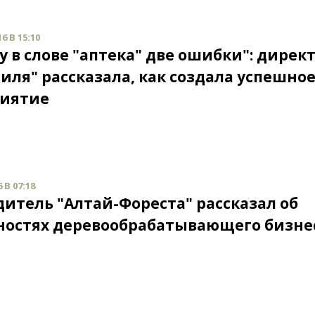
6 В 15:10
у в слове "аптека" две ошибки": дирек
иля" рассказала, как создала успешно
иятие
 В 07:18
дитель "Алтай-Фореста" рассказал об
ностях деревообрабатывающего бизне