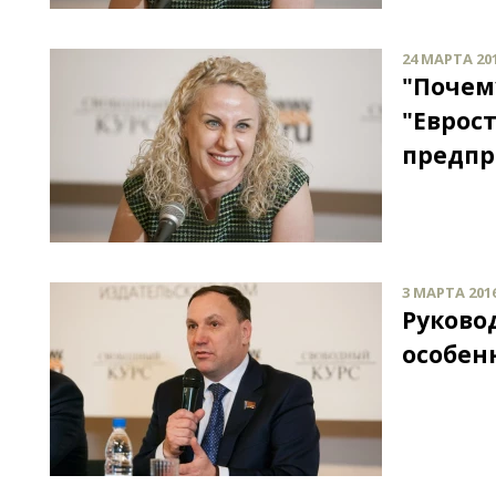
24 МАРТА 201
"Почем
"Еврост
предпр
3 МАРТА 2016
Руково
особен