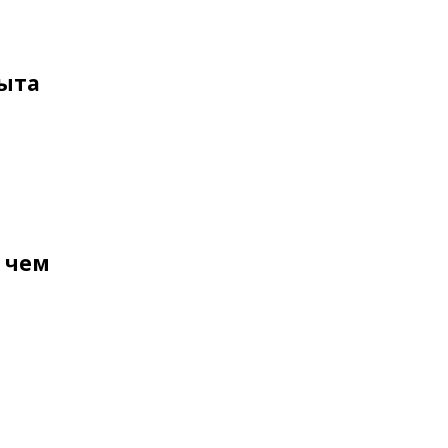
быта
а чем