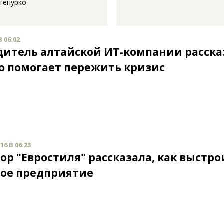
тепурко
В 06:02
дитель алтайской ИТ-компании расска
то помогает пережить кризис
16 В 06:23
ор "Евростиля" рассказала, как выстро
ое предприятие