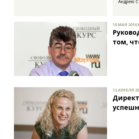
Андрею С
10 МАЯ 2016 
Руково
том, ч
12 АПРЕЛЯ 20
Директ
успешн