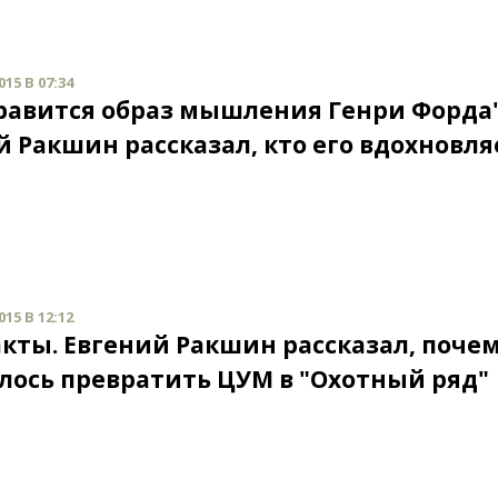
15 В 07:34
равится образ мышления Генри Форда"
й Ракшин рассказал, кто его вдохновля
15 В 12:12
кты. Евгений Ракшин рассказал, почем
лось превратить ЦУМ в "Охотный ряд"