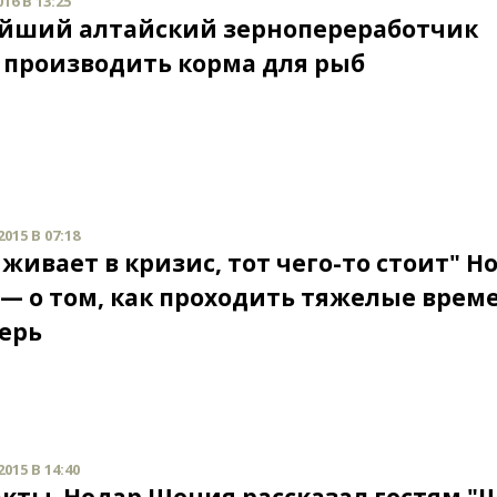
16 В 13:25
йший алтайский зернопереработчик
 производить корма для рыб
015 В 07:18
живает в кризис, тот чего-то стоит" Н
— о том, как проходить тяжелые врем
терь
015 В 14:40