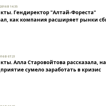
016 В 14:35
кты. Гендиректор "Алтай-Фореста"
зал, как компания расширяет рынки с
16 В 07:21
кты. Алла Старовойтова рассказала, н
дприятие сумело заработать в кризис