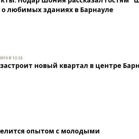
кты. Нодар Шония рассказал гостям "
" о любимых зданиях в Барнауле
015 В 12:22
застроит новый квартал в центре Бар
делится опытом с молодыми