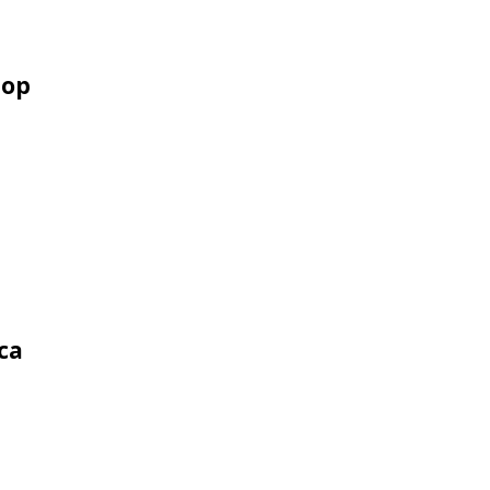
тор
е
са