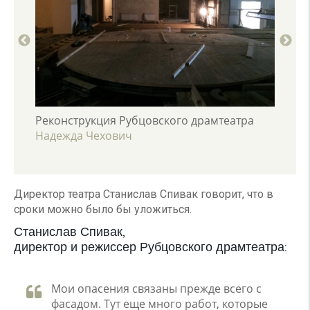
тра
Реконструкция Рубцовского драмтеатра
Рекон
Надежда Чехович
Надеж
Директор театра Станислав Спивак говорит, что в
сроки можно было бы уложиться.
Станислав Спивак,
директор и режиссер Рубцовского драмтеатра:
Мои опасения связаны прежде всего с
фасадом. Тут еще много работ, которые