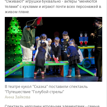
"Оживают" игрушки буквально - актеры "меняются
телами" с куклами и играют почти всех персонажей в
живом плане.
В театре кукол "Сказка" поставили спектакль
"Путешествие "Голубой стрелы"
Анна Зайкова
Спектакль наполнен игровыми элементами - самые