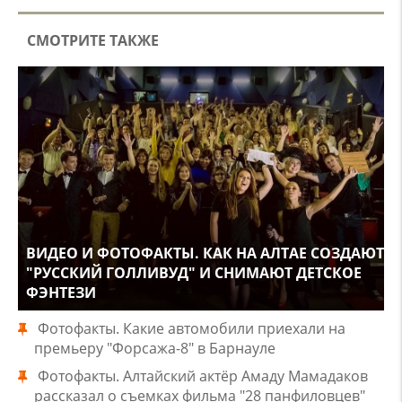
СМОТРИТЕ ТАКЖЕ
ВИДЕО И ФОТОФАКТЫ. КАК НА АЛТАЕ СОЗДАЮТ
"РУССКИЙ ГОЛЛИВУД" И СНИМАЮТ ДЕТСКОЕ
ФЭНТЕЗИ
Фотофакты. Какие автомобили приехали на
премьеру "Форсажа-8" в Барнауле
Фотофакты. Алтайский актёр Амаду Мамадаков
рассказал о съемках фильма "28 панфиловцев"