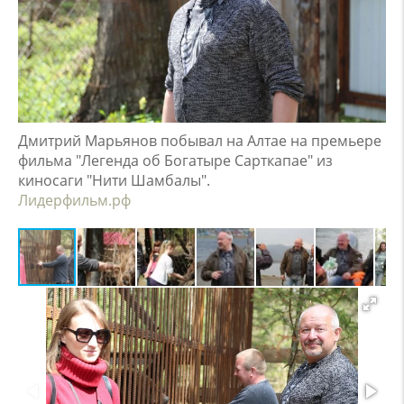
Дмитрий Марьянов побывал на Алтае на премьере
фильма "Легенда об Богатыре Сарткапае" из
киносаги "Нити Шамбалы".
Лидерфильм.рф