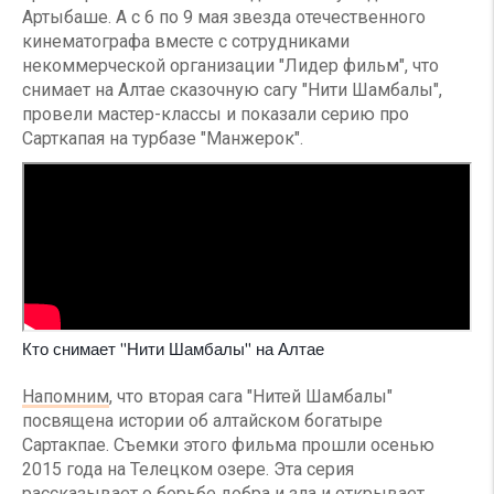
Артыбаше. А с 6 по 9 мая звезда отечественного
кинематографа вместе с сотрудниками
некоммерческой организации "Лидер фильм", что
снимает на Алтае сказочную сагу "Нити Шамбалы",
провели мастер-классы и показали серию про
Сарткапая на турбазе "Манжерок".
Кто снимает "Нити Шамбалы" на Алтае
Напомним
, что вторая сага "Нитей Шамбалы"
посвящена истории об алтайском богатыре
Сартакпае. Съемки этого фильма прошли осенью
2015 года на Телецком озере. Эта серия
рассказывает о борьбе добра и зла и открывает