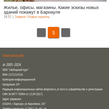
Жилье, офисы, магазины. Какие эскизы новых
зданий покажут в Барнауле
18:35
|
Главное | Новые проекты
5
Полная версия сайта
© 2001-2026
ООО “Свободный курс”
ИНН 2225214326
Категория информационной
продукции 18+
Редакция информационных сайтов altapress.ru, sv-kurs.ru (свидетельство о регистрации
СМИ Эл №77-70984 от 13.09.2017)
Адрес редакции:
656043
,
г. Барнаул
,
ул. Короленко, 107
Телефон редакции:
+7 3852 26–45–26
,