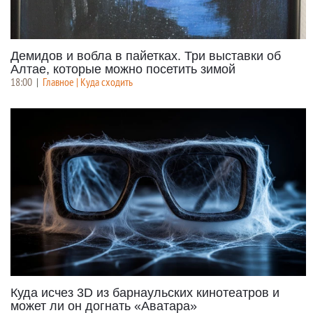
Демидов и вобла в пайетках. Три выставки об
Алтае, которые можно посетить зимой
18:00
|
Главное | Куда сходить
Куда исчез 3D из барнаульских кинотеатров и
может ли он догнать «Аватара»