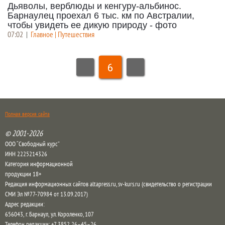
Дьяволы, верблюды и кенгуру-альбинос.
Барнаулец проехал 6 тыс. км по Австралии,
чтобы увидеть ее дикую природу - фото
07:02
|
Главное | Путешествия
6
Полная версия сайта
© 2001-2026
ООО “Свободный курс”
ИНН 2225214326
Категория информационной
продукции 18+
Редакция информационных сайтов altapress.ru, sv-kurs.ru (свидетельство о регистрации
СМИ Эл №77-70984 от 13.09.2017)
Адрес редакции:
656043
,
г. Барнаул
,
ул. Короленко, 107
Телефон редакции:
+7 3852 26–45–26
,