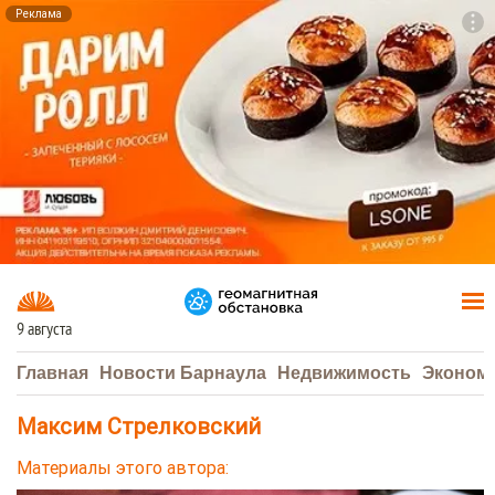
Реклама
To
F7
9 августа
Главная
Новости Барнаула
Недвижимость
Эконом
Максим Стрелковский
Материалы этого автора: