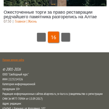
Ожесточенные торги за право реставрации
редчайшего памятника разгорелись на Алтае
07:50
|
Главное | Жизнь
16
Полная версия сайта
© 2001-2026
ООО “Свободный курс”
ИНН 2225214326
Категория информационной
продукции 18+
Редакция информационных сайтов altapress.ru, sv-kurs.ru (свидетельство о регистрации
СМИ Эл №77-70984 от 13.09.2017)
Адрес редакции:
656043
,
г. Барнаул
,
ул. Короленко, 107