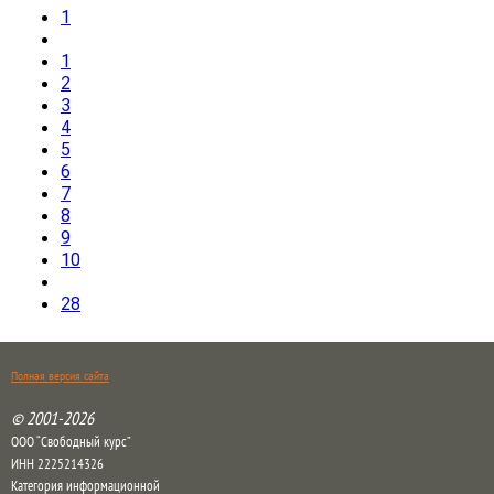
1
1
2
3
4
5
6
7
8
9
10
28
Полная версия сайта
© 2001-2026
ООО “Свободный курс”
ИНН 2225214326
Категория информационной