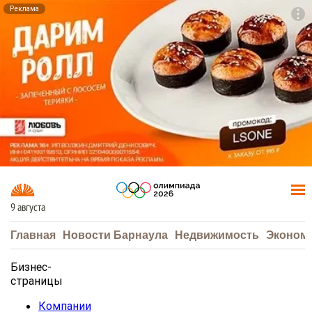
Реклама
To
F7
9 августа
Главная
Новости Барнаула
Недвижимость
Эконом
Бизнес-
страницы
Компании