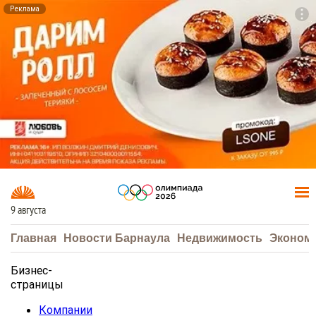
Реклама
To
F7
9 августа
Главная
Новости Барнаула
Недвижимость
Эконом
Бизнес-
страницы
Компании