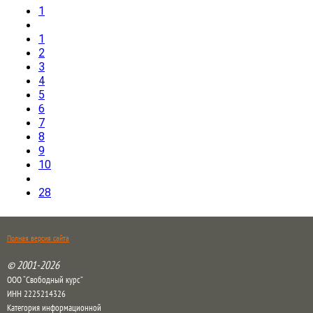
1
1
2
3
4
5
6
7
8
9
10
28
Полная версия сайта
© 2001-2026
ООО “Свободный курс”
ИНН 2225214326
Категория информационной