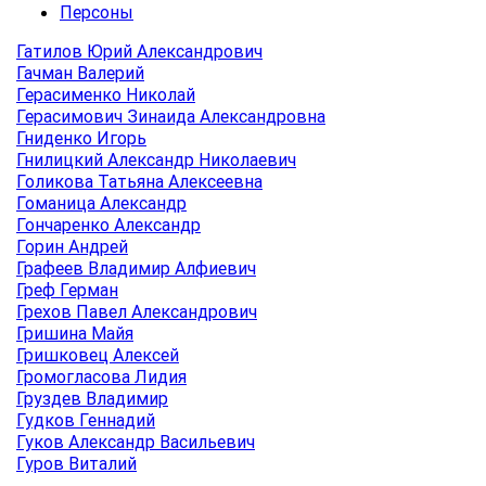
Персоны
Гатилов Юрий Александрович
Гачман Валерий
Герасименко Николай
Герасимович Зинаида Александровна
Гниденко Игорь
Гнилицкий Александр Николаевич
Голикова Татьяна Алексеевна
Гоманица Александр
Гончаренко Александр
Горин Андрей
Графеев Владимир Алфиевич
Греф Герман
Грехов Павел Александрович
Гришина Майя
Гришковец Алексей
Громогласова Лидия
Груздев Владимир
Гудков Геннадий
Гуков Александр Васильевич
Гуров Виталий